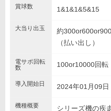
賞球数
1&1&1&5&15
大当り出玉
約300or600or90
（払い出し）
電サポ回転
100or10000回転
数
導入開始日
2024年01月09
機種概要
シリーズ機の疾