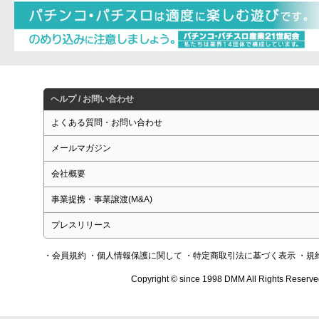
ヘルプ / お問い合わせ
よくある質問・お問い合わせ
メールマガジン
会社概要
事業提携・事業譲渡(M&A)
プレスリリース
・会員規約
・個人情報保護に関して
・特定商取引法に基づく表示
・規
Copyright © since 1998 DMM All Rights Reserve