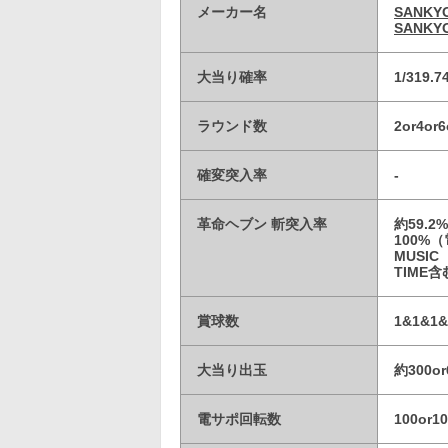
メーカー名
SANK
SANK
大当り確率
1/319
ラウンド数
2or4o
確変突入率
-
革命ヘブン 斬突入率
約59.
100%（
MUSIC
TIME含
賞球数
1&1&1&
大当り出玉
約300o
電サポ回転数
100or1