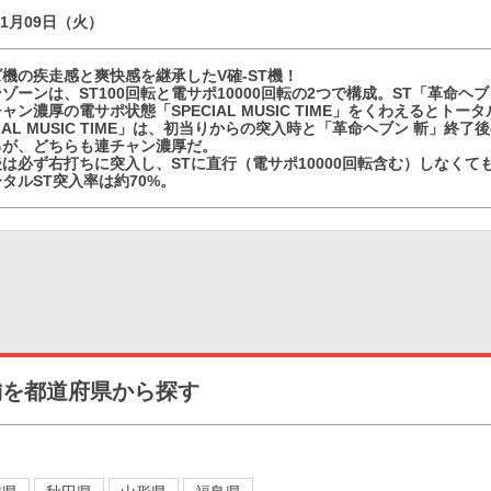
01月09日（火）
機の疾走感と爽快感を継承したV確-ST機！
ゾーンは、ST100回転と電サポ10000回転の2つで構成。ST「革命ヘブ
ャン濃厚の電サポ状態「SPECIAL MUSIC TIME」をくわえるとトータ
CIAL MUSIC TIME」は、初当りからの突入時と「革命ヘブン 斬」
るが、どちらも連チャン濃厚だ。
は必ず右打ちに突入し、STに直行（電サポ10000回転含む）しなくて
タルST突入率は約70%。
舗を都道府県から探す