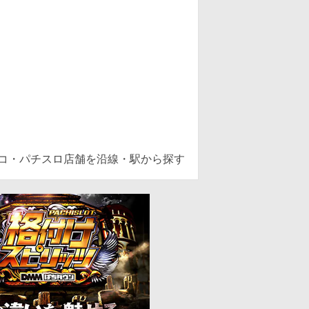
ンコ・パチスロ店舗を沿線・駅から探す