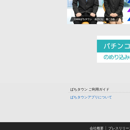
ぱちタウン ご利用ガイド
ぱちタウンアプリについて
会社概要
プレスリリー