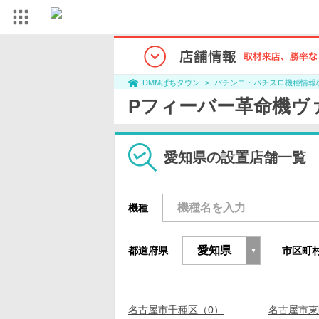
パチンコ・パチスロ機種情報
DMMぱちタウン
Pフィーバー革命機ヴ
愛知県の設置店舗一覧
機種
都道府県
市区町
名古屋市千種区（0）
名古屋市東