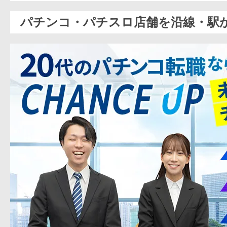
パチンコ・パチスロ店舗を沿線・駅