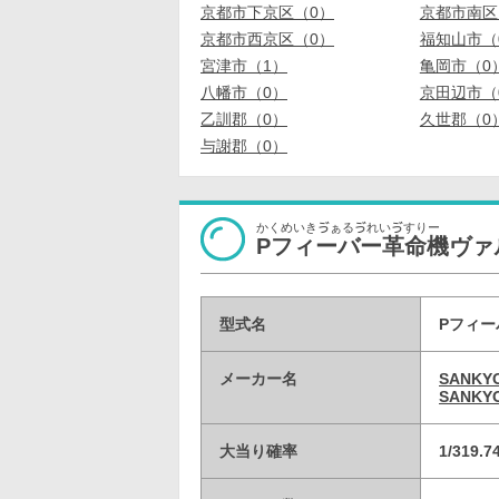
京都市下京区（0）
京都市南区
京都市西京区（0）
福知山市（
宮津市（1）
亀岡市（0
八幡市（0）
京田辺市（
乙訓郡（0）
久世郡（0
与謝郡（0）
かくめいきゔぁるゔれいゔすりー
Pフィーバー革命機ヴァ
型式名
Pフィー
メーカー名
SANK
SANK
大当り確率
1/319