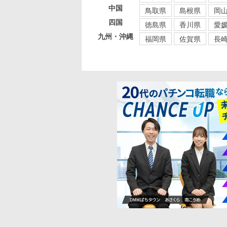
中国
鳥取県
島根県
岡
四国
徳島県
香川県
愛
九州・沖縄
福岡県
佐賀県
長