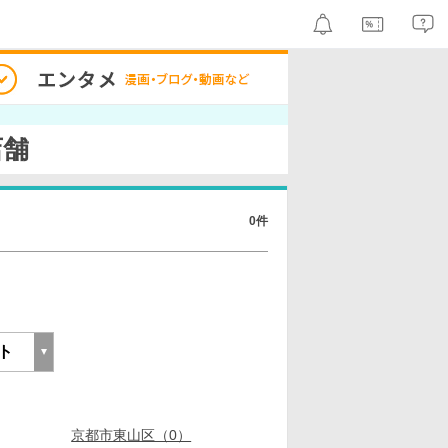
店舗
0件
京都市東山区（0）