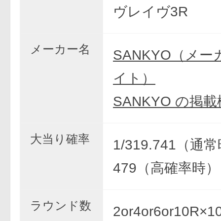
ヴレイヴ3R
メーカー名
SANKYO（メ
イト）
SANKYO の掲
大当り確率
1/319.741（通常
479（高確率時）
ラウンド数
2or4or6or10R