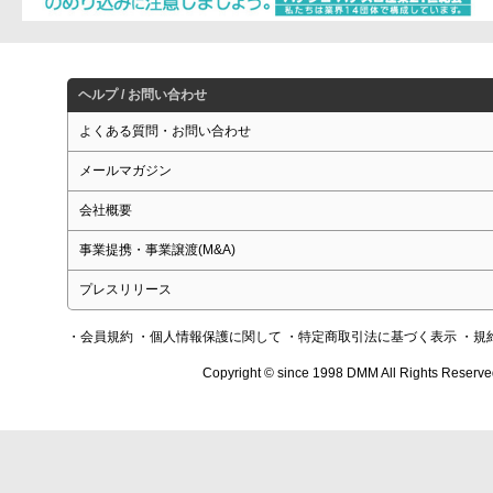
ヘルプ / お問い合わせ
よくある質問・お問い合わせ
メールマガジン
会社概要
事業提携・事業譲渡(M&A)
プレスリリース
・会員規約
・個人情報保護に関して
・特定商取引法に基づく表示
・規
Copyright © since 1998 DMM All Rights Reserve