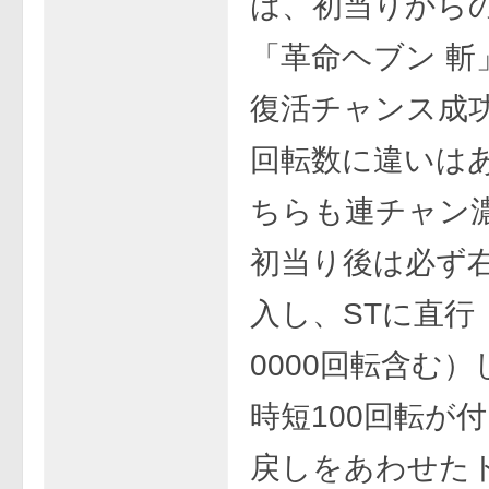
は、初当りから
「革命ヘブン 斬
復活チャンス成
回転数に違いは
ちらも連チャン
初当り後は必ず
入し、STに直行
0000回転含む
時短100回転が
戻しをあわせた