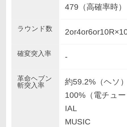
479（高確率時）
ラウンド数
2or4or6or10R
確変突入率
-
革命ヘブン
約59.2%（ヘソ
斬突入率
100%（電チュー
IAL
MUSIC