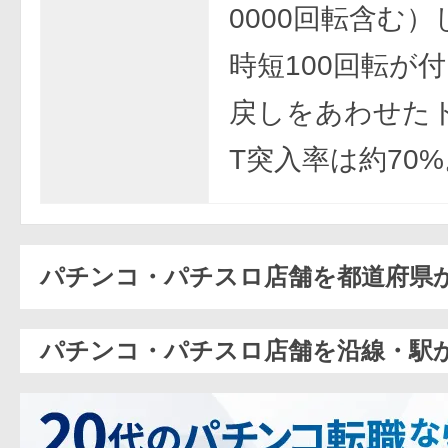
0000回転含む
時短100回転が
戻しをあわせた
T突入率は約70%
パチンコ・パチスロ店舗を都道府県
パチンコ・パチスロ店舗を沿線・駅