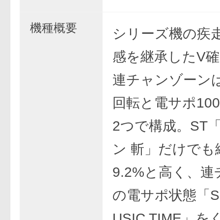
機種概要
シリーズ機の疾
感を継承したV確
連チャンゾーンは
回転と電サポ100
2つで構成。ST
ン 斬」だけでも
9.2%と高く、
の電サポ状態「SPE
USIC TIME」