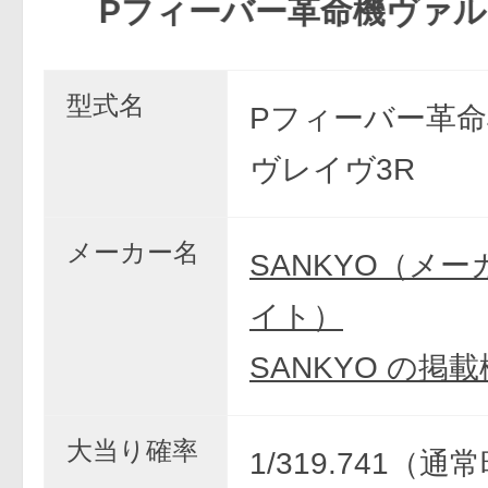
Pフィーバー革命機ヴァルヴレイ
型式名
Pフィーバー革
ヴレイヴ3R
メーカー名
SANKYO（メ
イト）
SANKYO の掲
大当り確率
1/319.741（通常