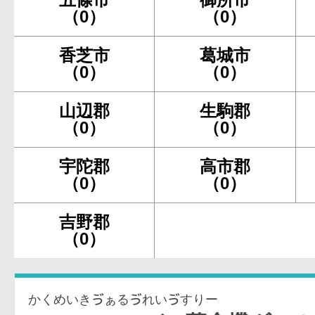
（0）
（0）
香芝市
葛城市
（0）
（0）
山辺郡
生駒郡
（0）
（0）
宇陀郡
高市郡
（0）
（0）
吉野郡
（0）
かくめいきゔぁるゔれいゔすりー