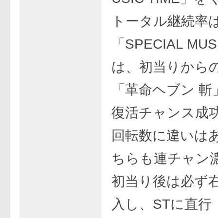
トータル継続率は約
「SPECIAL MUS
は、初当りから
「革命ヘブン 斬
復活チャンス成
回転数に違いは
ちらも連チャン
初当り後は必ず
入し、STに直行