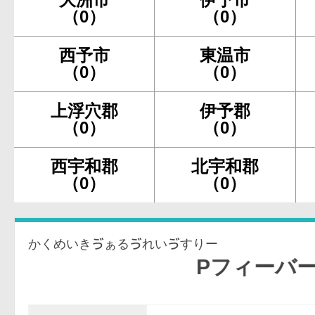
（0）
（0）
西予市
東温市
（0）
（0）
上浮穴郡
伊予郡
（0）
（0）
西宇和郡
北宇和郡
（0）
（0）
かくめいきゔぁるゔれいゔすりー
Pフィーバー革命機