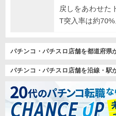
戻しをあわせた
T突入率は約70%
パチンコ・パチスロ店舗を都道府県
パチンコ・パチスロ店舗を沿線・駅