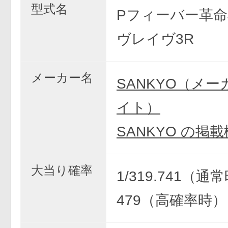
型式名
Pフィーバー革
ヴレイヴ3R
メーカー名
SANKYO（メ
イト）
SANKYO の掲
大当り確率
1/319.741（通常
479（高確率時）