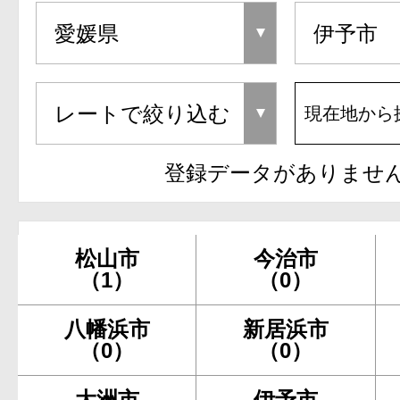
現在地から
登録データがありませ
松山市
今治市
（1）
（0）
八幡浜市
新居浜市
（0）
（0）
大洲市
伊予市