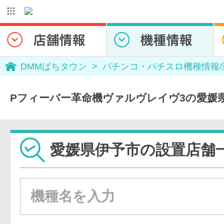
DMMぱちタウン
パチンコ・パチスロ機種情報
Pフィーバー革命機ヴァルヴレイヴ3の愛媛
愛媛県伊予市の設置店舗