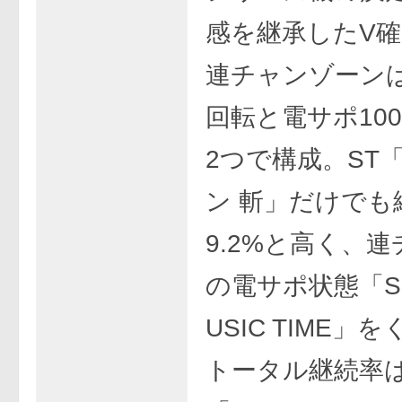
感を継承したV確
連チャンゾーンは
回転と電サポ100
2つで構成。ST
ン 斬」だけでも
9.2%と高く、
の電サポ状態「SPE
USIC TIME」
トータル継続率は約