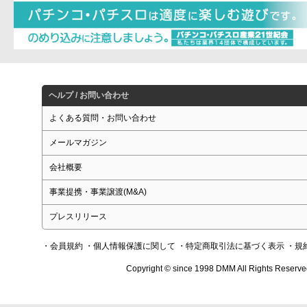
ヘルプ / お問い合わせ
よくある質問・お問い合わせ
メールマガジン
会社概要
事業提携・事業譲渡(M&A)
プレスリリース
・会員規約
・個人情報保護に関して
・特定商取引法に基づく表示
・規
Copyright © since 1998 DMM All Rights Reserve