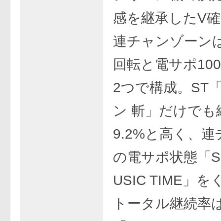
感を継承したV確
連チャンゾーンは
回転と電サポ100
2つで構成。ST
ン 斬」だけでも
9.2%と高く、
の電サポ状態「SPE
USIC TIME」
トータル継続率は約