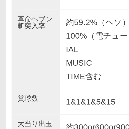
革命ヘブン
約59.2%（ヘソ
斬突入率
100%（電チュー
IAL
MUSIC
TIME含む
賞球数
1&1&1&5&15
大当り出玉
約300or600or90