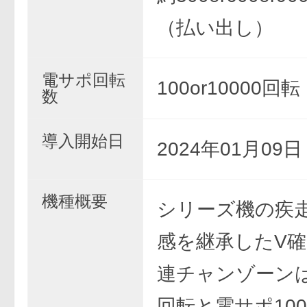
（払い出し）
電サポ回転
100or10000回転
数
導入開始日
2024年01月09
機種概要
シリーズ機の疾
感を継承したV確
連チャンゾーンは
回転と電サポ100