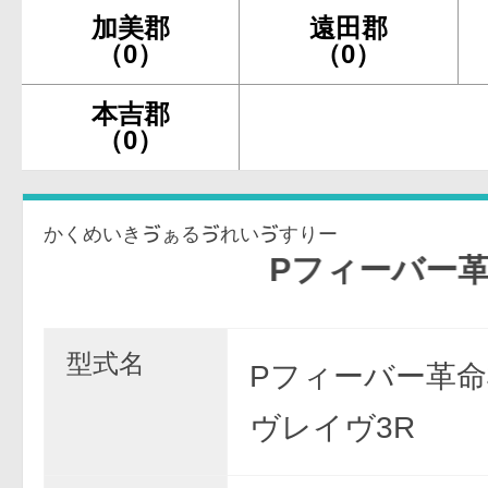
加美郡
遠田郡
（0）
（0）
本吉郡
（0）
かくめいきゔぁるゔれいゔすりー
Pフィーバー革命機ヴ
型式名
Pフィーバー革
ヴレイヴ3R