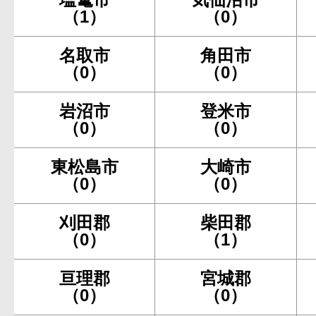
（1）
（0）
名取市
角田市
（0）
（0）
岩沼市
登米市
（0）
（0）
東松島市
大崎市
（0）
（0）
刈田郡
柴田郡
（0）
（1）
亘理郡
宮城郡
（0）
（0）