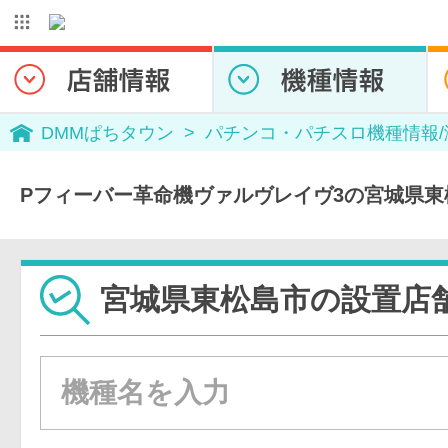
DMMぱちタウン
パチンコ・パチスロ機種情報
Pフィーバー革命機ヴァルヴレイヴ3の宮城県
宮城県東松島市の設置店