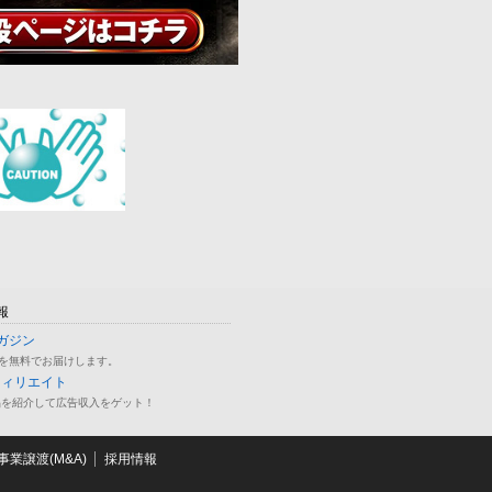
報
ガジン
を無料でお届けします。
フィリエイト
品を紹介して広告収入をゲット！
業譲渡(M&A)
採用情報