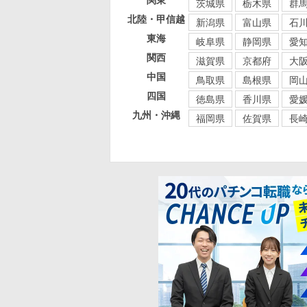
関東
茨城県
栃木県
群
北陸・甲信越
新潟県
富山県
石
東海
岐阜県
静岡県
愛
関西
滋賀県
京都府
大
中国
鳥取県
島根県
岡
四国
徳島県
香川県
愛
九州・沖縄
福岡県
佐賀県
長