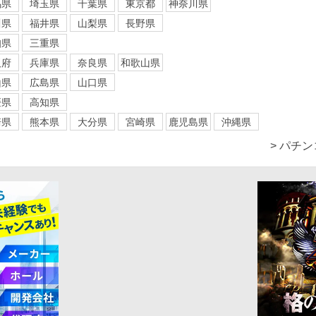
馬県
埼玉県
千葉県
東京都
神奈川県
川県
福井県
山梨県
長野県
知県
三重県
阪府
兵庫県
奈良県
和歌山県
山県
広島県
山口県
媛県
高知県
崎県
熊本県
大分県
宮崎県
鹿児島県
沖縄県
> パチ