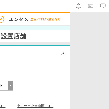
の設置店舗
0件
0）
北九州市小倉南区（0）