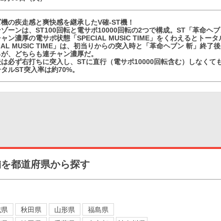
機の疾走感と爽快感を継承したV確-ST機！
ゾーンは、ST100回転と電サポ10000回転の2つで構成。ST「革命ヘブ
ャン濃厚の電サポ状態「SPECIAL MUSIC TIME」をくわえるとトータ
CIAL MUSIC TIME」は、初当りからの突入時と「革命ヘブン 斬」
るが、どちらも連チャン濃厚だ。
は必ず右打ちに突入し、STに直行（電サポ10000回転含む）しなくて
タルST突入率は約70%。
舗を都道府県から探す
城県
秋田県
山形県
福島県