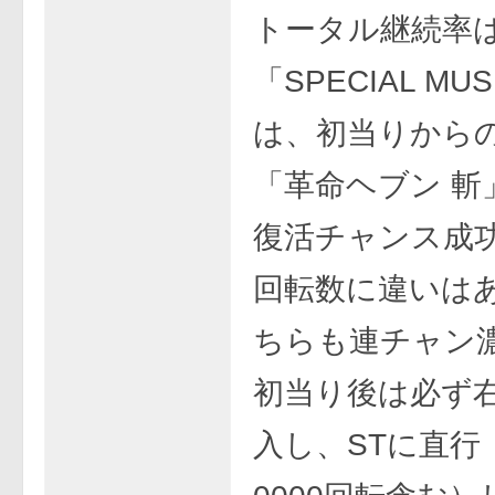
トータル継続率は約
「SPECIAL MUS
は、初当りから
「革命ヘブン 斬
復活チャンス成
回転数に違いは
ちらも連チャン
初当り後は必ず
入し、STに直行