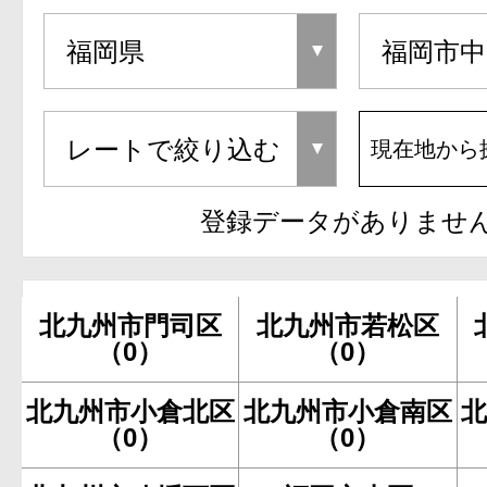
現在地から
登録データがありませ
北九州市門司区
北九州市若松区
（0）
（0）
北九州市小倉北区
北九州市小倉南区
（0）
（0）