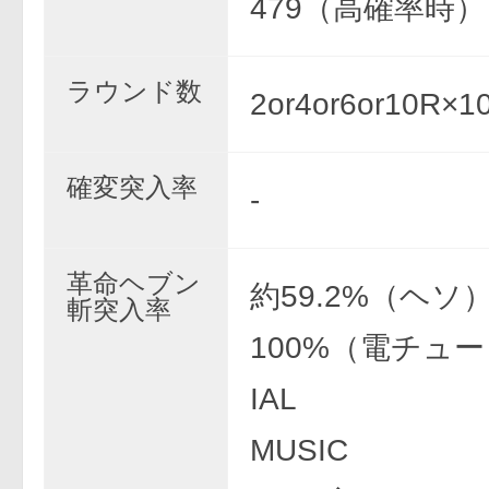
479（高確率時）
ラウンド数
2or4or6or10R
確変突入率
-
革命ヘブン
約59.2%（ヘソ
斬突入率
100%（電チュー
IAL
MUSIC