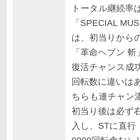
トータル継続率は約
「SPECIAL MUS
は、初当りから
「革命ヘブン 斬
復活チャンス成
回転数に違いは
ちらも連チャン
初当り後は必ず
入し、STに直行