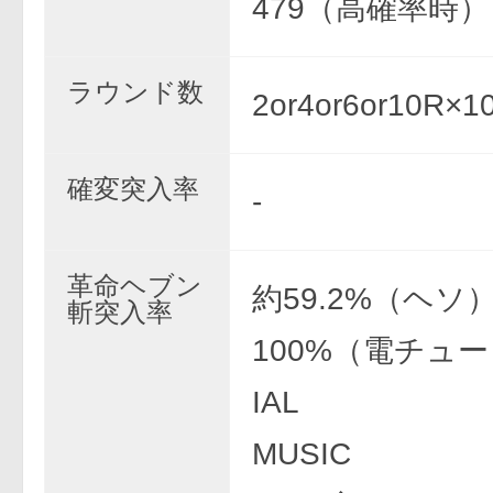
479（高確率時）
ラウンド数
2or4or6or10R
確変突入率
-
革命ヘブン
約59.2%（ヘソ
斬突入率
100%（電チュー
IAL
MUSIC