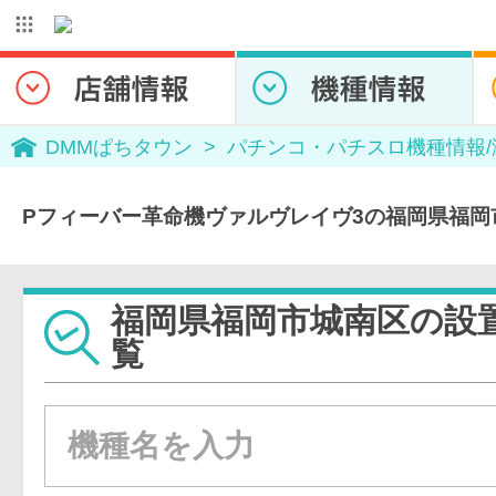
DMMぱちタウン
パチンコ・パチスロ機種情報
Pフィーバー革命機ヴァルヴレイヴ3の福岡県福岡
福岡県福岡市城南区の設
覧