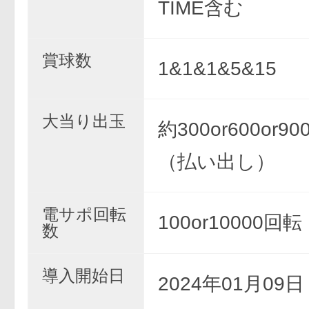
TIME含む
賞球数
1&1&1&5&15
大当り出玉
約300or600or90
（払い出し）
電サポ回転
100or10000回転
数
導入開始日
2024年01月09