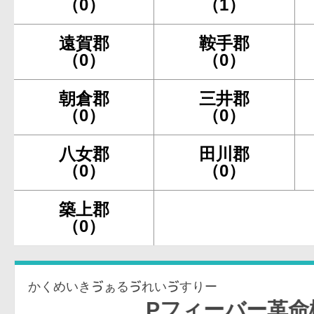
（0）
（1）
遠賀郡
鞍手郡
（0）
（0）
朝倉郡
三井郡
（0）
（0）
八女郡
田川郡
（0）
（0）
築上郡
（0）
かくめいきゔぁるゔれいゔすりー
Pフィーバー革命機ヴァル