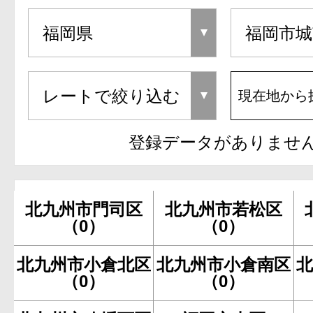
現在地から
登録データがありませ
北九州市門司区
北九州市若松区
（0）
（0）
北九州市小倉北区
北九州市小倉南区
（0）
（0）