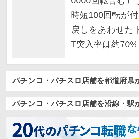
0000回転含む
時短100回転が
戻しをあわせた
T突入率は約70%
パチンコ・パチスロ店舗を都道府県
パチンコ・パチスロ店舗を沿線・駅