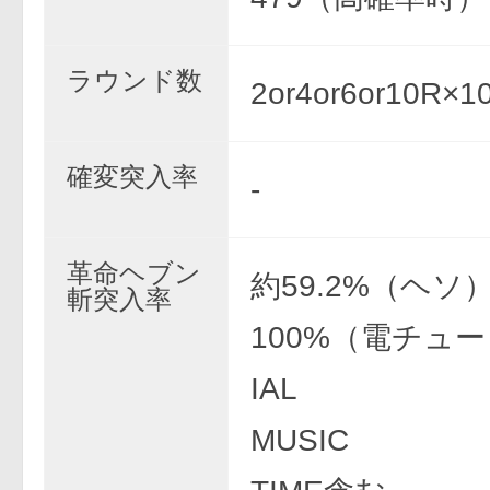
ラウンド数
2or4or6or10R
確変突入率
-
革命ヘブン
約59.2%（ヘソ
斬突入率
100%（電チュー
IAL
MUSIC