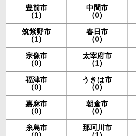
豊前市
中間市
（1）
（0）
筑紫野市
春日市
（1）
（0）
宗像市
太宰府市
（0）
（1）
福津市
うきは市
（0）
（0）
嘉麻市
朝倉市
（0）
（0）
糸島市
那珂川市
（0）
（1）