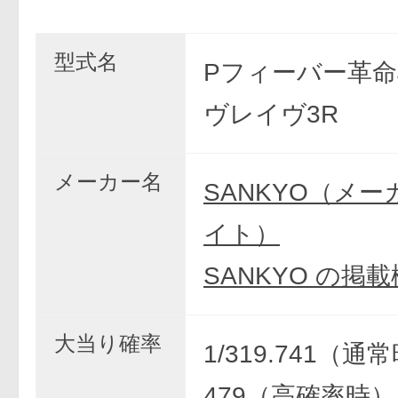
型式名
Pフィーバー革
ヴレイヴ3R
メーカー名
SANKYO（メ
イト）
SANKYO の掲
大当り確率
1/319.741（通常
479（高確率時）