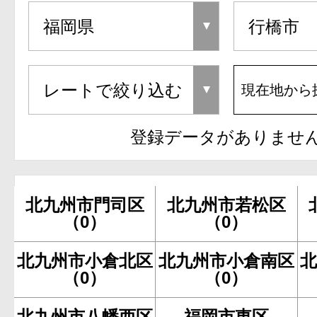
現在地から
登録データがありませ
北九州市門司区
北九州市若松区
（0）
（0）
北九州市小倉北区
北九州市小倉南区
（0）
（0）
北九州市八幡西区
福岡市東区