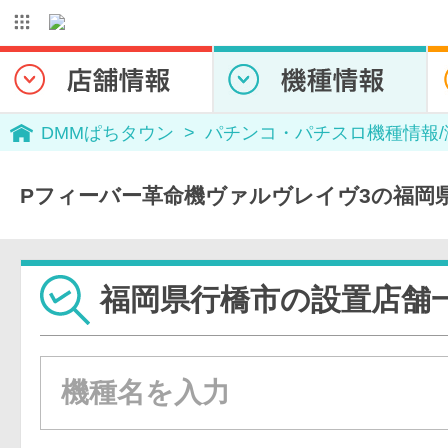
DMMぱちタウン
パチンコ・パチスロ機種情報
Pフィーバー革命機ヴァルヴレイヴ3の福岡
福岡県行橋市の設置店舗