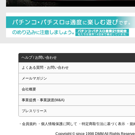
ヘルプ / お問い合わせ
よくある質問・お問い合わせ
メールマガジン
会社概要
事業提携・事業譲渡(M&A)
プレスリリース
・会員規約
・個人情報保護に関して
・特定商取引法に基づく表示
・規
Copyright © since 1998 DMM All Rights Reserve