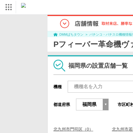
パチンコ・パチスロ機種情報
DMMぱちタウン
Pフィーバー革命機ヴ
福岡県の設置店舗一覧
機種
都道府県
市区町
北九州市門司区（0）
北九州市若