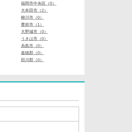
福岡市中央区（0）
大牟田市（2）
柳川市（0）
豊前市（1）
大野城市（0）
うきは市（0）
糸島市（0）
嘉穂郡（0）
田川郡（0）