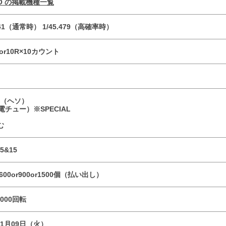
YO の掲載機種一覧
.741（通常時） 1/45.479（高確率時）
r6or10R×10カウント
2%（ヘソ）
電チュー）※SPECIAL
む
5&15
r600or900or1500個（払い出し）
0000回転
01月09日（火）