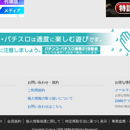
お問い合わせ・規約
お得な情
メールマ
ご利用規約
お得な情報
個人情報の取り扱いについて
DMMア
お問い合わせはこちら
DMMの商
ス
会員規約
個人情報保護に関して
特定商取引法に基づく表示
事業提携・事
Copyright © since 1998 DMM All Rights Reserved.