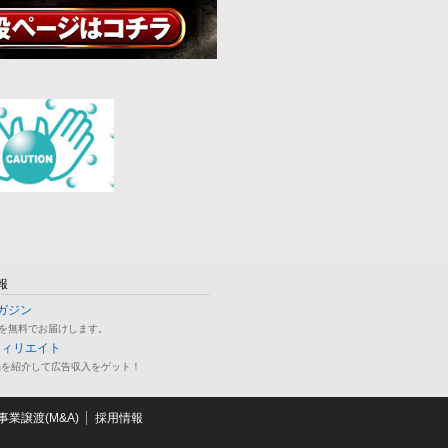
報
ガジン
を無料でお届けします。
フィリエイト
品を紹介して広告収入をゲット！
業譲渡(M&A)
採用情報