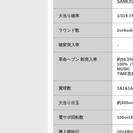
SANK
大当り確率
1/319
ラウンド数
2or4o
確変突入率
-
革命ヘブン 斬突入率
約59.
100%（
MUSIC
TIME含
賞球数
1&1&1&
大当り出玉
約300o
電サポ回転数
100or1
導入開始日
2024年