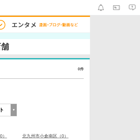
店舗
0件
0）
北九州市小倉南区（0）