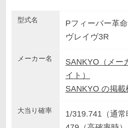
型式名
Pフィーバー革
ヴレイヴ3R
メーカー名
SANKYO（メ
イト）
SANKYO の掲
大当り確率
1/319.741（通常
479（高確率時）