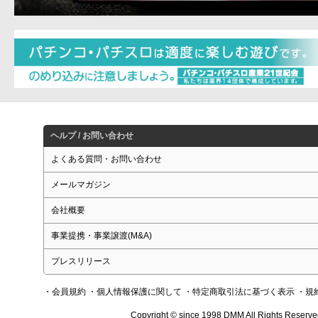
ヘルプ / お問い合わせ
よくある質問・お問い合わせ
メールマガジン
会社概要
事業提携・事業譲渡(M&A)
プレスリリース
・会員規約
・個人情報保護に関して
・特定商取引法に基づく表示
・規
Copyright © since 1998 DMM All Rights Reserve