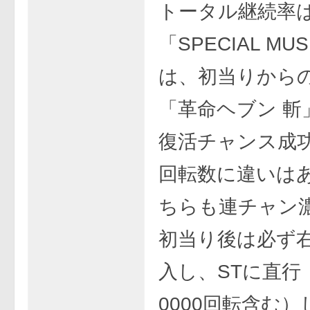
トータル継続率は約
「SPECIAL MUS
は、初当りから
「革命ヘブン 斬
復活チャンス成
回転数に違いは
ちらも連チャン
初当り後は必ず
入し、STに直行
0000回転含む