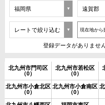
現在地から
登録データがありませ
北九州市門司区
北九州市若松区
（0）
（0）
北九州市小倉北区
北九州市小倉南区
（0）
（0）
北九州市八幡西区
福岡市東区