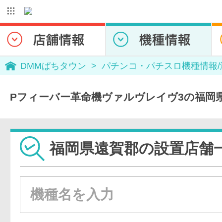
DMMぱちタウン
パチンコ・パチスロ機種情報
Pフィーバー革命機ヴァルヴレイヴ3の福岡
福岡県遠賀郡の設置店舗