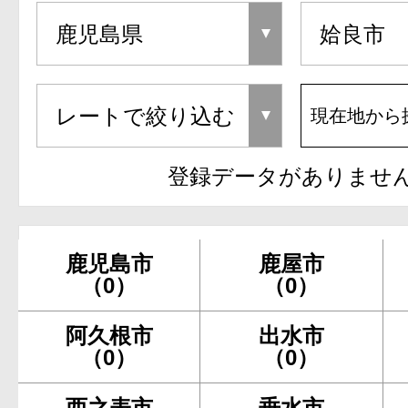
現在地から
登録データがありませ
鹿児島市
鹿屋市
（0）
（0）
阿久根市
出水市
（0）
（0）
西之表市
垂水市