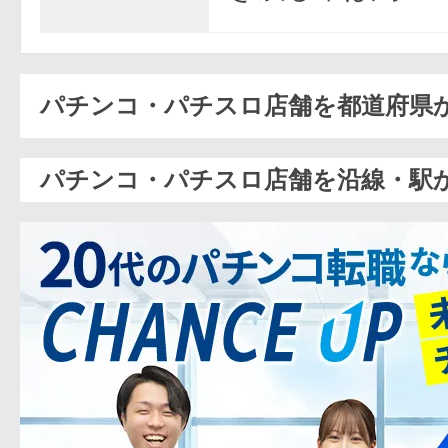
パチンコ・パチスロ店舗を都道府県
パチンコ・パチスロ店舗を沿線・駅