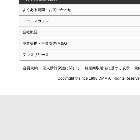
よくある質問・お問い合わせ
メールマガジン
会社概要
事業提携・事業譲渡(M&A)
プレスリリース
・会員規約
・個人情報保護に関して
・特定商取引法に基づく表示
・規
Copyright © since 1998 DMM All Rights Reserve