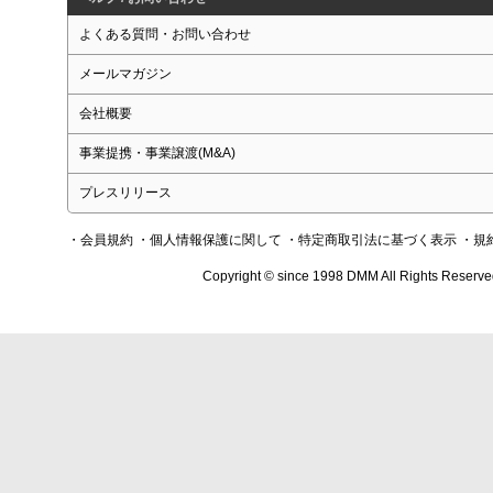
よくある質問・お問い合わせ
メールマガジン
会社概要
事業提携・事業譲渡(M&A)
プレスリリース
・会員規約
・個人情報保護に関して
・特定商取引法に基づく表示
・規
Copyright © since 1998 DMM All Rights Reserve