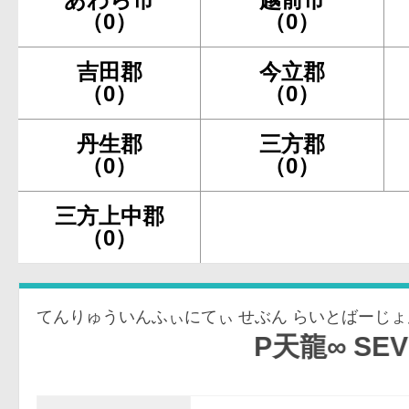
（0）
（0）
吉田郡
今立郡
（0）
（0）
丹生郡
三方郡
（0）
（0）
三方上中郡
（0）
てんりゅういんふぃにてぃ せぶん らいとばーじょ
P天龍∞ SEVEN Ligh