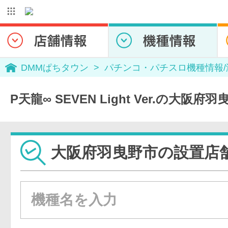
DMMぱちタウン
パチンコ・パチスロ機種情報
P天龍∞ SEVEN Light Ver.の大阪
大阪府羽曳野市の設置店