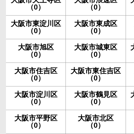
（0）
（0）
大阪市東淀川区
大阪市東成区
（0）
（0）
大阪市旭区
大阪市城東区
（0）
（0）
大阪市住吉区
大阪市東住吉区
（0）
（0）
大阪市淀川区
大阪市鶴見区
（0）
（0）
大阪市平野区
大阪市北区
（0）
（0）