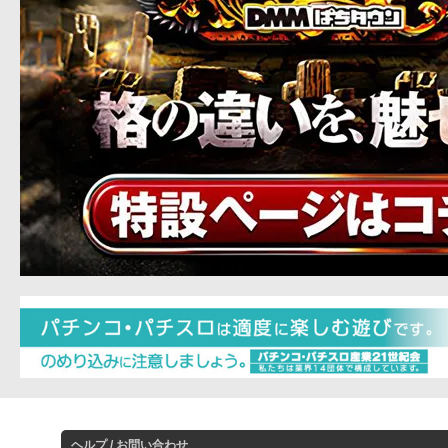
ヘルプ / お問い合わせ