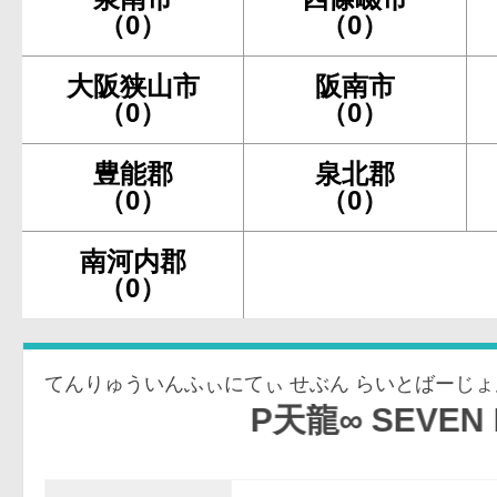
（0）
（0）
大阪狭山市
阪南市
（0）
（0）
豊能郡
泉北郡
（0）
（0）
南河内郡
（0）
てんりゅういんふぃにてぃ せぶん らいとばーじょ
P天龍∞ SEVEN Light Ve