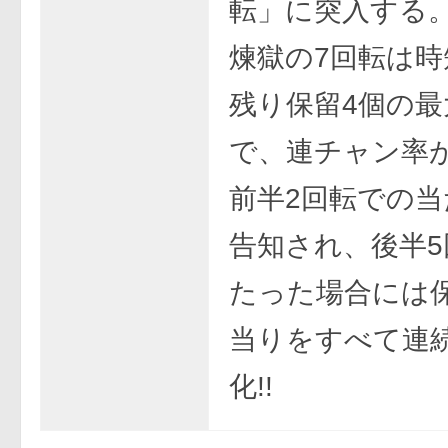
転」に突入する
煉獄の7回転は時
残り保留4個の最
で、連チャン率が
前半2回転での
告知され、後半5
たった場合には
当りをすべて連
化!!