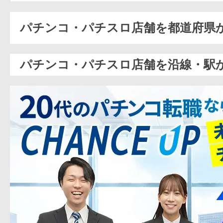
パチンコ・パチスロ店舗を都道府県
パチンコ・パチスロ店舗を沿線・駅