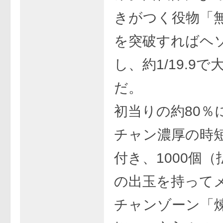
きがつく役物「
を突破すればヘ
し、約1/19.9
だ。
初当りの約80％
チャン濃厚の時短
付き、1000個
の出玉を持って
チャンゾーン「