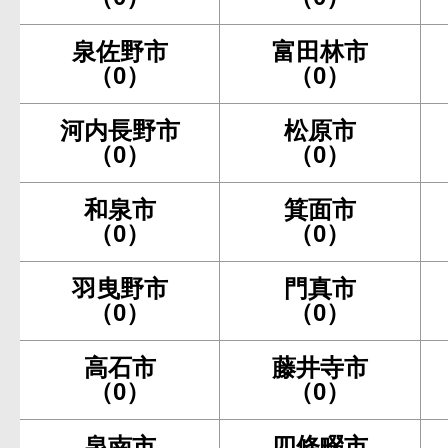
泉佐野市
富田林市
（0）
（0）
河内長野市
松原市
（0）
（0）
和泉市
箕面市
（0）
（0）
羽曳野市
門真市
（0）
（0）
高石市
藤井寺市
（0）
（0）
泉南市
四條畷市