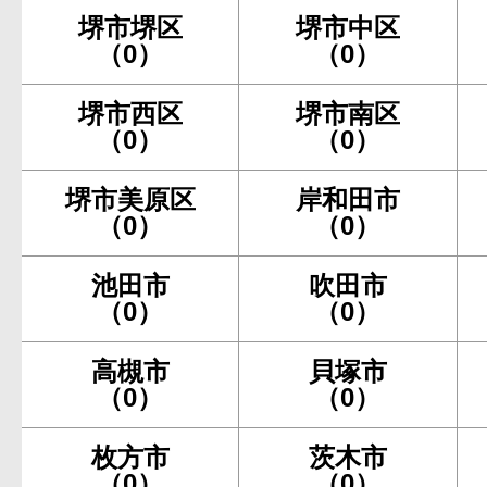
堺市堺区
堺市中区
（0）
（0）
堺市西区
堺市南区
（0）
（0）
堺市美原区
岸和田市
（0）
（0）
池田市
吹田市
（0）
（0）
高槻市
貝塚市
（0）
（0）
枚方市
茨木市
（0）
（0）