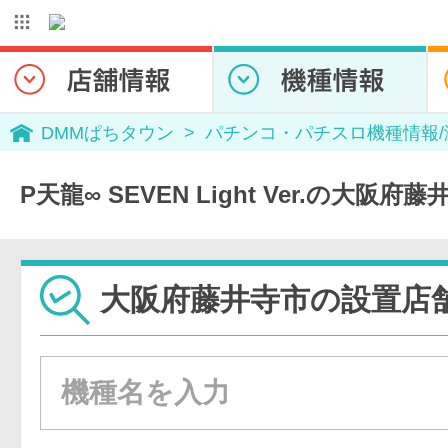
DMMぱちタウン
パチンコ・パチスロ機種情報
P天龍∞ SEVEN Light Ver.の大阪
大阪府藤井寺市の設置店