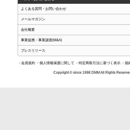
よくある質問・お問い合わせ
メールマガジン
会社概要
事業提携・事業譲渡(M&A)
プレスリリース
・会員規約
・個人情報保護に関して
・特定商取引法に基づく表示
・規
Copyright © since 1998 DMM All Rights Reserve