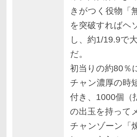
きがつく役物「
を突破すればヘ
し、約1/19.9
だ。
初当りの約80％
チャン濃厚の時短
付き、1000個
の出玉を持って
チャンゾーン「