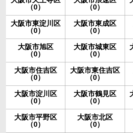
（0）
（0）
大阪市東淀川区
大阪市東成区
（0）
（0）
大阪市旭区
大阪市城東区
（0）
（0）
大阪市住吉区
大阪市東住吉区
（0）
（0）
大阪市淀川区
大阪市鶴見区
（0）
（0）
大阪市平野区
大阪市北区
（0）
（0）