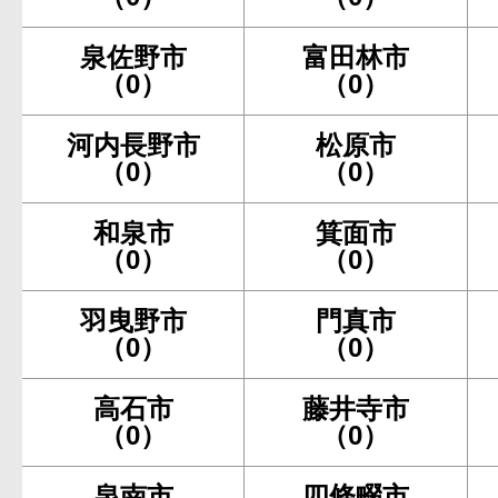
泉佐野市
富田林市
（0）
（0）
河内長野市
松原市
（0）
（0）
和泉市
箕面市
（0）
（0）
羽曳野市
門真市
（0）
（0）
高石市
藤井寺市
（0）
（0）
泉南市
四條畷市