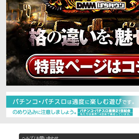
ヘルプ / お問い合わせ