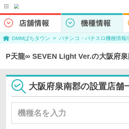
DMMぱちタウン
パチンコ・パチスロ機種情報
P天龍∞ SEVEN Light Ver.の大
大阪府泉南郡の設置店舗