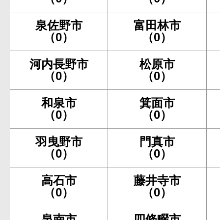
泉佐野市
富田林市
（0）
（0）
河内長野市
松原市
（0）
（0）
和泉市
箕面市
（0）
（0）
羽曳野市
門真市
（0）
（0）
高石市
藤井寺市
（0）
（0）
泉南市
四條畷市