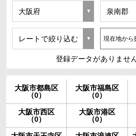
現在地から
登録データがありませ
大阪市都島区
大阪市福島区
（0）
（0）
大阪市西区
大阪市港区
（0）
（0）
大阪市天王寺区
大阪市浪速区