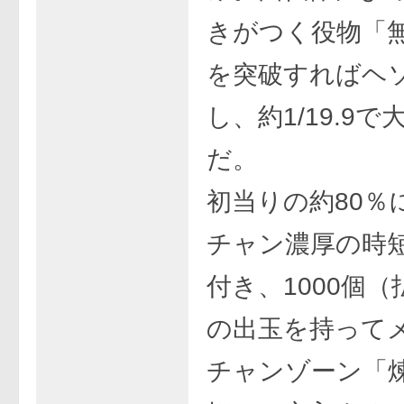
きがつく役物「
を突破すればヘ
し、約1/19.9
だ。
初当りの約80％
チャン濃厚の時短
付き、1000個
の出玉を持って
チャンゾーン「