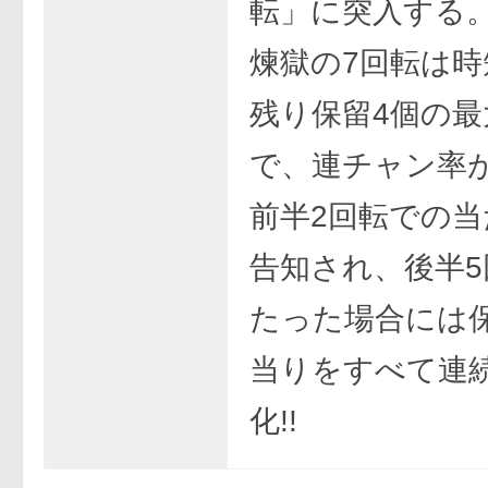
転」に突入する
煉獄の7回転は時
残り保留4個の最
で、連チャン率が
前半2回転での
告知され、後半5
たった場合には
当りをすべて連
化!!