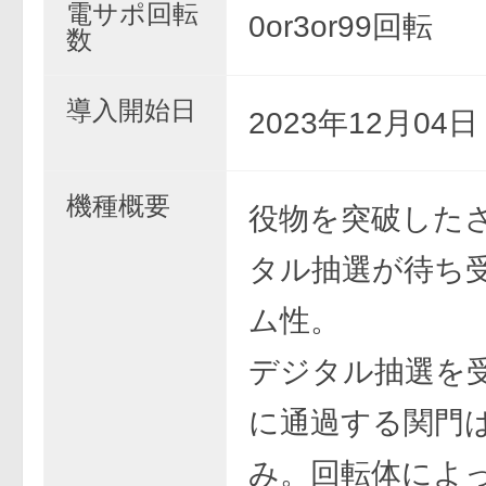
電サポ回転
0or3or99回転
数
導入開始日
2023年12月04
機種概要
役物を突破した
タル抽選が待ち
ム性。
デジタル抽選を
に通過する関門
み。回転体によ