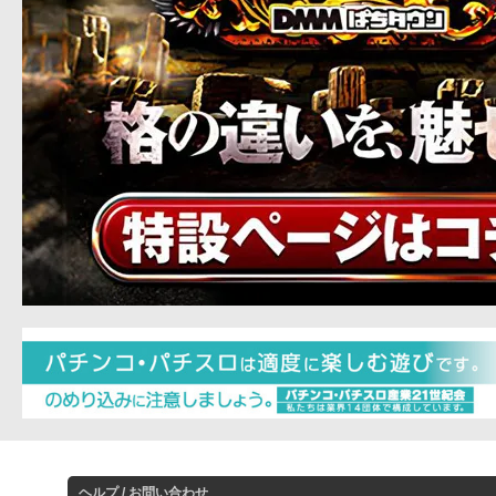
ヘルプ / お問い合わせ