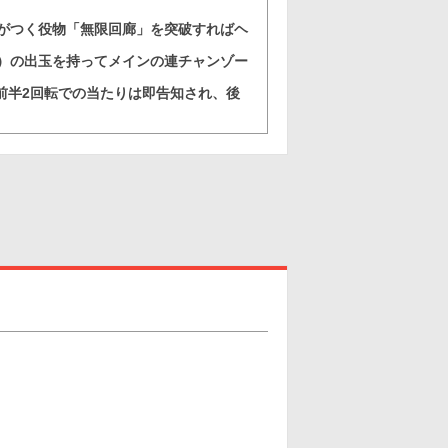
がつく役物「無限回廊」を突破すればヘ
し）の出玉を持ってメインの連チャンゾー
。前半2回転での当たりは即告知され、後