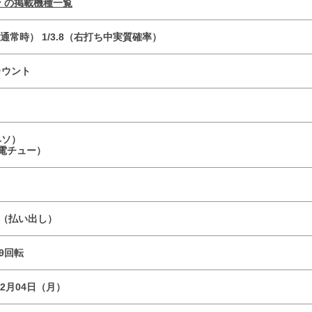
 の掲載機種一覧
9（通常時） 1/3.8（右打ち中実質確率）
0カウント
ヘソ）
（電チュー）
個（払い出し）
99回転
12月04日（月）