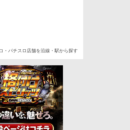
ンコ・パチスロ店舗を沿線・駅から探す