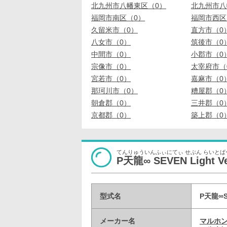
北九州市八幡東区（0）
北九州市八
福岡市南区（0）
福岡市西区
久留米市（0）
直方市（0
八女市（0）
筑後市（0
中間市（0）
小郡市（0
宗像市（0）
太宰府市（
宮若市（0）
嘉麻市（0
那珂川市（0）
糟屋郡（0
朝倉郡（0）
三井郡（0
京都郡（0）
築上郡（0
てんりゅういんふぃにてぃ せぶん らいとば
P天龍∞ SEVEN Light Ve
型式名
P天龍∞S
メーカー名
マルホ