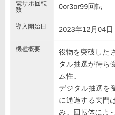
電サポ回転
0or3or99回転
数
導入開始日
2023年12月04
機種概要
役物を突破した
タル抽選が待ち
ム性。
デジタル抽選を
に通過する関門
み。回転体によ