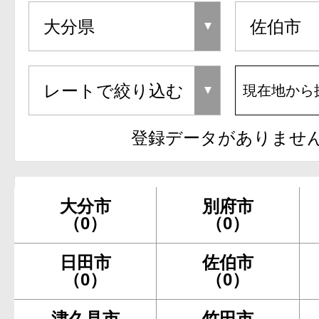
現在地から
登録データがありませ
大分市
別府市
（0）
（0）
日田市
佐伯市
（0）
（0）
津久見市
竹田市