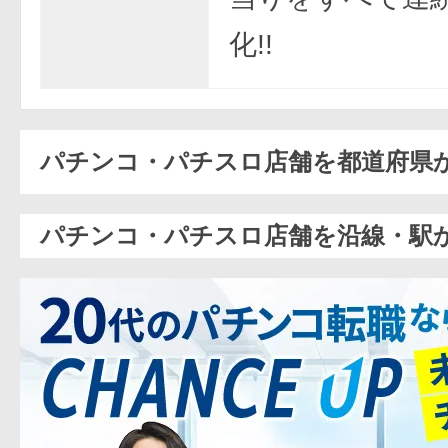
化!!
パチンコ・パチスロ店舗を都道府県
パチンコ・パチスロ店舗を沿線・駅