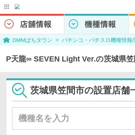
DMMぱちタウン
パチンコ・パチスロ機種情報
P天龍∞ SEVEN Light Ver.の茨
茨城県笠間市の設置店舗