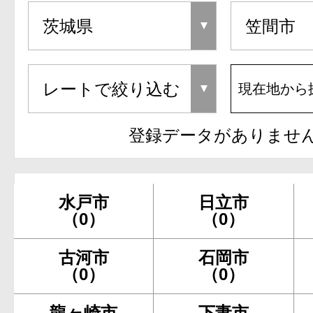
現在地から
登録データがありませ
水戸市
日立市
（0）
（0）
古河市
石岡市
（0）
（0）
龍ヶ崎市
下妻市