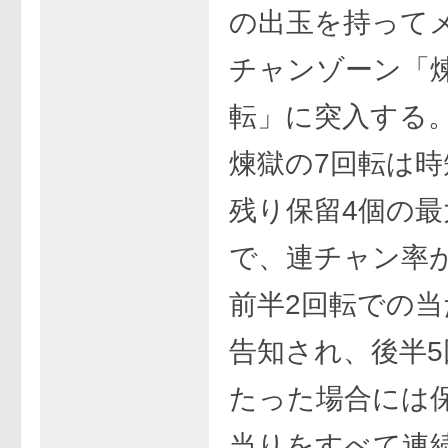
の出玉を持って
チャンゾーン「
転」に突入する
煉獄の7回転は時
残り保留4個の最
で、連チャン率が
前半2回転での
告知され、後半5
たった場合には
当りをすべて連