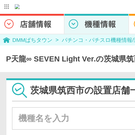
DMMぱちタウン
パチンコ・パチスロ機種情報
P天龍∞ SEVEN Light Ver.の茨
茨城県筑西市の設置店舗