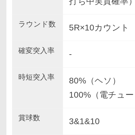
打ち中実質確率
ラウンド数
5R×10カウント
確変突入率
-
時短突入率
80%（ヘソ）
100%（電チュー
賞球数
3&1&10