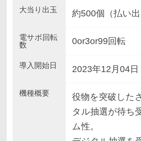
大当り出玉
約500個（払い
電サポ回転
0or3or99回転
数
導入開始日
2023年12月04
機種概要
役物を突破した
タル抽選が待ち
ム性。