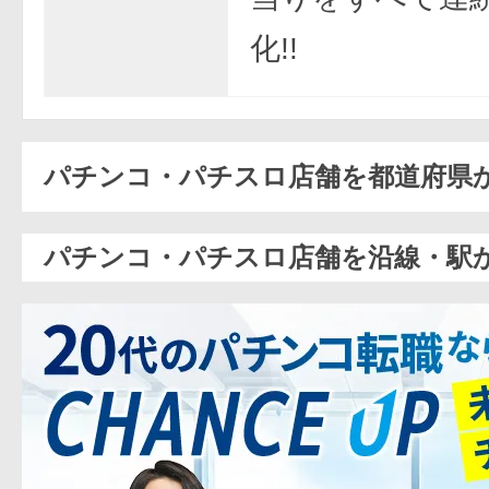
化!!
パチンコ・パチスロ店舗を都道府県
パチンコ・パチスロ店舗を沿線・駅