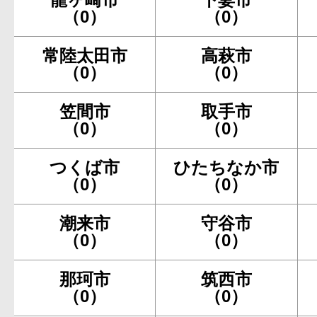
（0）
（0）
常陸太田市
高萩市
（0）
（0）
笠間市
取手市
（0）
（0）
つくば市
ひたちなか市
（0）
（0）
潮来市
守谷市
（0）
（0）
那珂市
筑西市
（0）
（0）