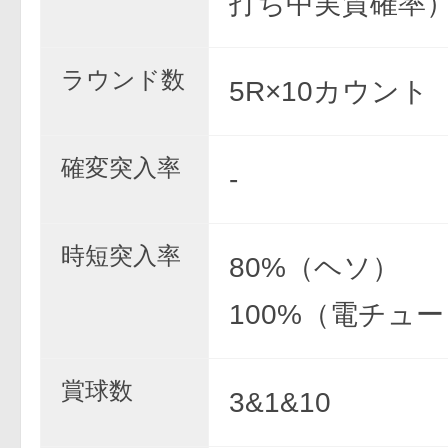
打ち中実質確率
ラウンド数
5R×10カウント
確変突入率
-
時短突入率
80%（ヘソ）
100%（電チュー
賞球数
3&1&10