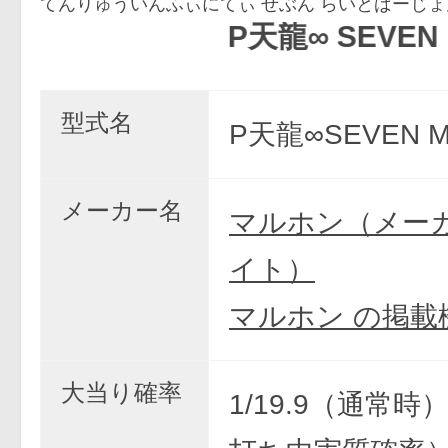
てんりゅういんふぃにてぃ せぶん らいとばーじょ
P天龍∞ SEVEN Light V
型式名
P天龍∞SEVEN 
メーカー名
マルホン（メー
イト）
マルホン の掲載
大当り確率
1/19.9（通常時）