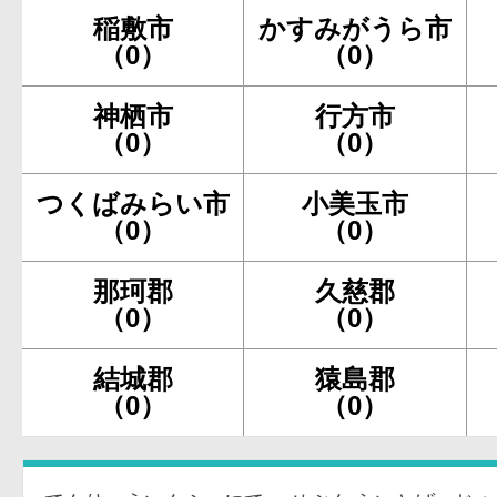
稲敷市
かすみがうら市
（0）
（0）
神栖市
行方市
（0）
（0）
つくばみらい市
小美玉市
（0）
（0）
那珂郡
久慈郡
（0）
（0）
結城郡
猿島郡
（0）
（0）