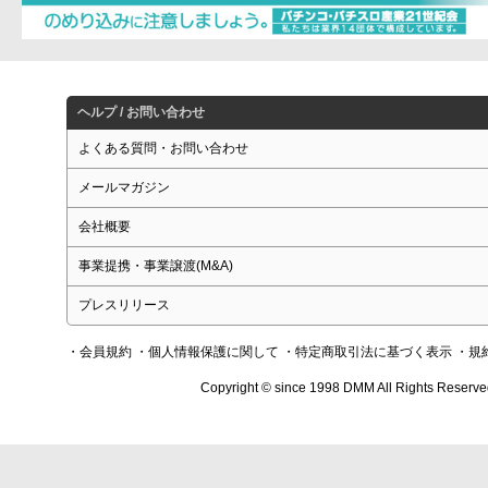
ヘルプ / お問い合わせ
よくある質問・お問い合わせ
メールマガジン
会社概要
事業提携・事業譲渡(M&A)
プレスリリース
・会員規約
・個人情報保護に関して
・特定商取引法に基づく表示
・規
Copyright © since 1998 DMM All Rights Reserve