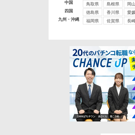
中国
鳥取県
島根県
岡
四国
徳島県
香川県
愛
九州・沖縄
福岡県
佐賀県
長