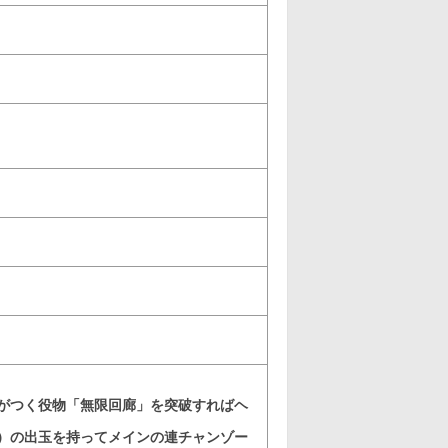
がつく役物「無限回廊」を突破すればヘ
し）の出玉を持ってメインの連チャンゾー