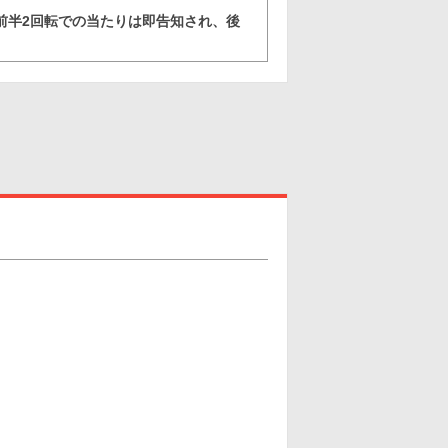
。前半2回転での当たりは即告知され、後