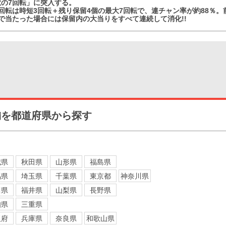
獄の7回転」に突入する。
回転は時短3回転＋残り保留4個の最大7回転で、連チャン率が約88％
で当たった場合には保留内の大当りをすべて連続して消化!!
舗を都道府県から探す
城県
秋田県
山形県
福島県
馬県
埼玉県
千葉県
東京都
神奈川県
川県
福井県
山梨県
長野県
知県
三重県
阪府
兵庫県
奈良県
和歌山県