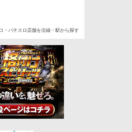
ンコ・パチスロ店舗を沿線・駅から探す