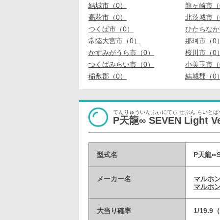
結城市（0）
龍ヶ崎市（
高萩市（0）
北茨城市（
つくば市（0）
ひたちなか
常陸大宮市（0）
那珂市（0
かすみがうら市（0）
桜川市（0
つくばみらい市（0）
小美玉市（
稲敷郡（0）
結城郡（0
てんりゅういんふぃにてぃ せぶん らいとば
P天龍∞ SEVEN Light Ve
型式名
P天龍∞S
メーカー名
マルホ
マルホン
大当り確率
1/19.