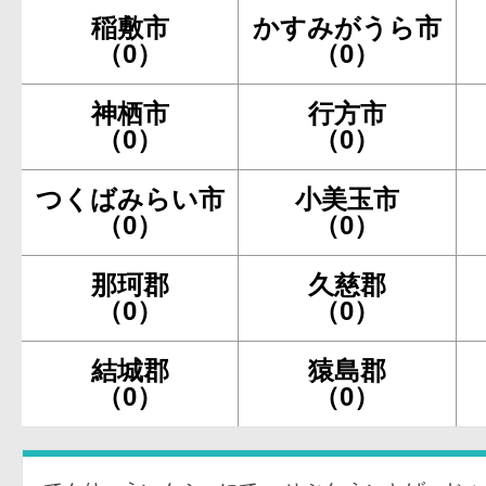
稲敷市
かすみがうら市
（0）
（0）
神栖市
行方市
（0）
（0）
つくばみらい市
小美玉市
（0）
（0）
那珂郡
久慈郡
（0）
（0）
結城郡
猿島郡
（0）
（0）