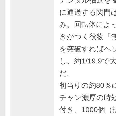
デジタル抽選を
に通過する関門
み。回転体によ
きがつく役物「
を突破すればヘ
し、約1/19.9
だ。
初当りの約80％
チャン濃厚の時短
付き、1000個