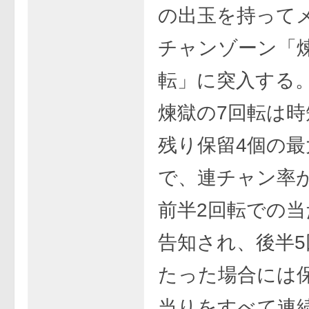
の出玉を持って
チャンゾーン「
転」に突入する
煉獄の7回転は時
残り保留4個の最
で、連チャン率が
前半2回転での
告知され、後半5
たった場合には
当りをすべて連