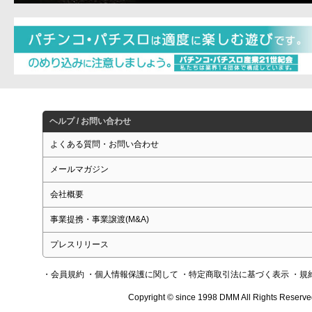
ヘルプ / お問い合わせ
よくある質問・お問い合わせ
メールマガジン
会社概要
事業提携・事業譲渡(M&A)
プレスリリース
・会員規約
・個人情報保護に関して
・特定商取引法に基づく表示
・規
Copyright © since 1998 DMM All Rights Reserve