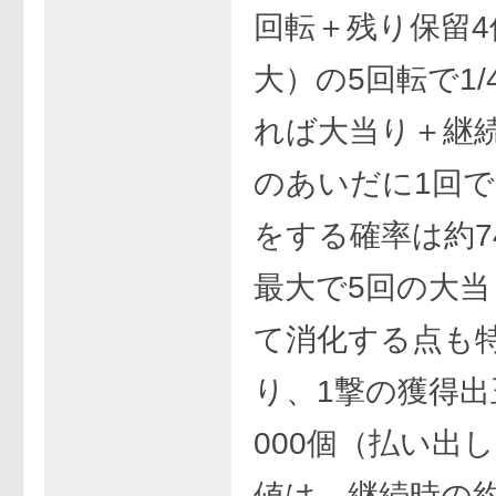
回転＋残り保留4
大）の5回転で1/
れば大当り＋継続
のあいだに1回
をする確率は約7
最大で5回の大
て消化する点も
り、1撃の獲得出
000個（払い出
値は、継続時の約1