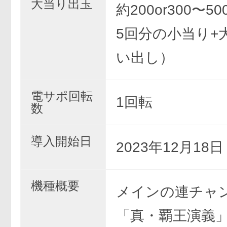
大当り出玉
約200or300〜5
5回分の小当り+
い出し）
電サポ回転
1回転
数
導入開始日
2023年12月18
機種概要
メインの連チャ
「真・覇王演義」