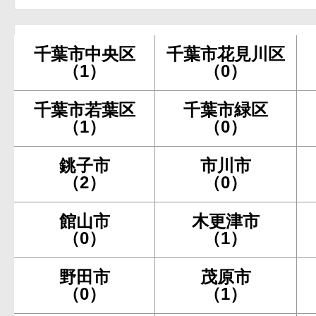
千葉市中央区
千葉市花見川区
（1）
（0）
千葉市若葉区
千葉市緑区
（1）
（0）
銚子市
市川市
（2）
（0）
館山市
木更津市
（0）
（1）
野田市
茂原市
（0）
（1）