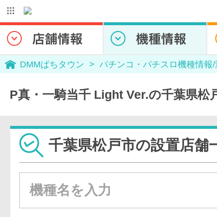
DMMぱちタウン
パチンコ・パチスロ機種情報
P真・一騎当千 Light Ver.の千葉
千葉県松戸市の設置店舗