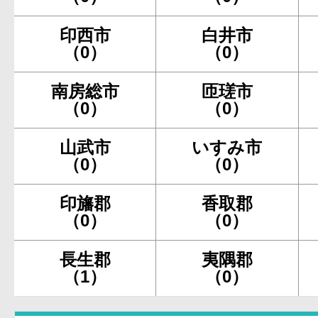
印西市
白井市
（0）
（0）
南房総市
匝瑳市
（0）
（0）
山武市
いすみ市
（0）
（0）
印旛郡
香取郡
（0）
（0）
長生郡
夷隅郡
（1）
（0）