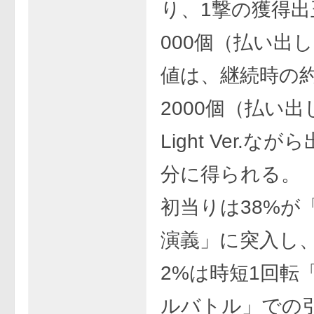
り、1撃の獲得出
000個（払い出
値は、継続時の約1
2000個（払い
Light Ver.な
分に得られる。
初当りは38%が
演義」に突入し、
2%は時短1回転
ルバトル」での