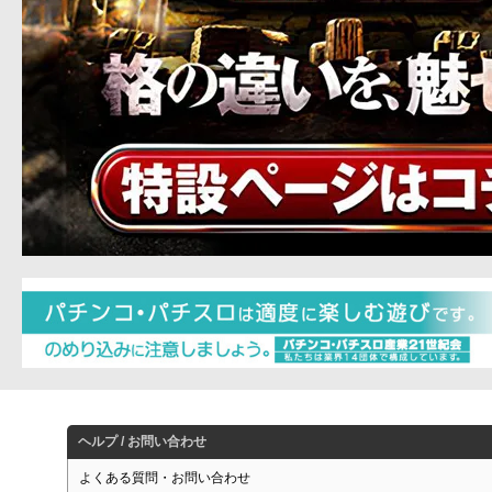
ヘルプ / お問い合わせ
よくある質問・お問い合わせ