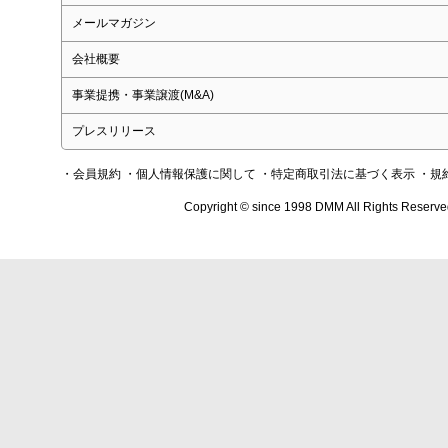
メールマガジン
会社概要
事業提携・事業譲渡(M&A)
プレスリリース
・会員規約
・個人情報保護に関して
・特定商取引法に基づく表示
・規
Copyright © since 1998 DMM All Rights Reserve