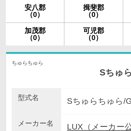
安八郡
揖斐郡
（0）
（0）
加茂郡
可児郡
（0）
（0）
ちゅらちゅら
Sちゅらち
型式名
Sちゅらちゅら/
メーカー名
LUX（メーカー