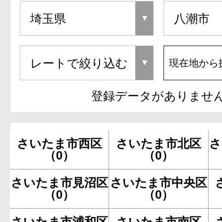
現在地から
登録データがありませ
さいたま市西区
さいたま市北区
さ
（0）
（0）
さいたま市見沼区
さいたま市中央区
（0）
（0）
さいたま市浦和区
さいたま市南区