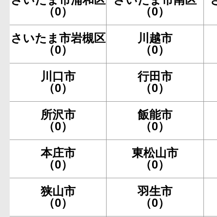
（0）
（0）
さいたま市岩槻区
川越市
（0）
（0）
川口市
行田市
（0）
（0）
所沢市
飯能市
（0）
（0）
本庄市
東松山市
（0）
（0）
狭山市
羽生市
（0）
（0）