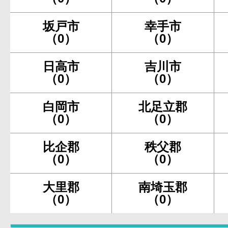
坂戸市
幸手市
（0）
（0）
日高市
吉川市
（0）
（0）
白岡市
北足立郡
（0）
（0）
比企郡
秩父郡
（0）
（0）
大里郡
南埼玉郡
（0）
（0）