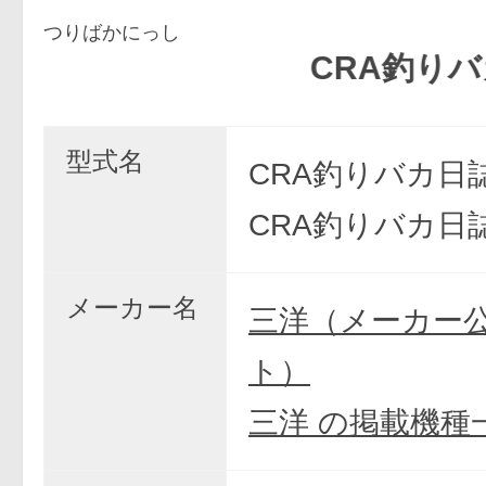
つりばかにっし
CRA釣りバカ日誌
型式名
CRA釣りバカ日誌
CRA釣りバカ日誌
メーカー名
三洋（メーカー
ト）
三洋 の掲載機種