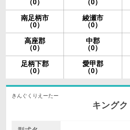
（0）
（0）
南足柄市
綾瀬市
（0）
（0）
高座郡
中郡
（0）
（0）
足柄下郡
愛甲郡
（0）
（0）
きんぐくりえーたー
キングクリエー