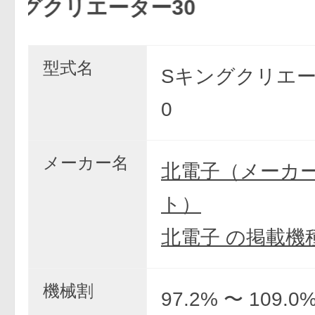
クリエーター30
型式名
Sキングクリエー
0
メーカー名
北電子（メーカ
ト）
北電子 の掲載機
機械割
97.2% 〜 109.0