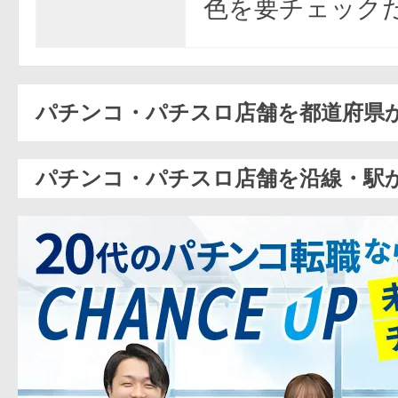
色を要チェック
パチンコ・パチスロ店舗を都道府県
パチンコ・パチスロ店舗を沿線・駅