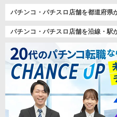
パチンコ・パチスロ店舗を都道府県
パチンコ・パチスロ店舗を沿線・駅