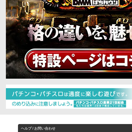
ヘルプ / お問い合わせ