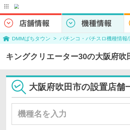
DMMぱちタウン
パチンコ・パチスロ機種情報
キングクリエーター30の大阪府吹
大阪府吹田市の設置店舗