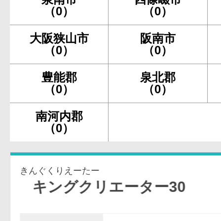
（0）
（0）
大阪狭山市
阪南市
（0）
（0）
豊能郡
泉北郡
（0）
（0）
南河内郡
（0）
きんぐくりえーたー
キングクリエーター30