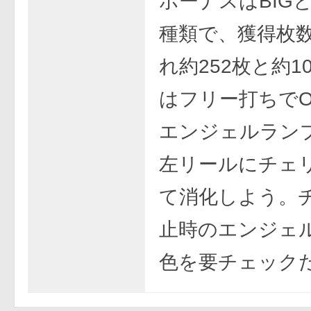
ボーナスはBIGと
種類で、獲得枚
れ約252枚と約1
はフリー打ちでO
エンジェルラン
左リールにチェ
て消化しよう。
止時のエンジェ
色を要チェック