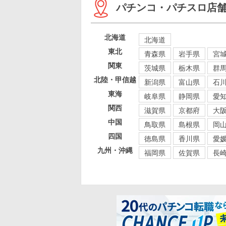
パチンコ・パチスロ店
北海道
北海道
東北
青森県
岩手県
宮
関東
茨城県
栃木県
群
北陸・甲信越
新潟県
富山県
石
東海
岐阜県
静岡県
愛
関西
滋賀県
京都府
大
中国
鳥取県
島根県
岡
四国
徳島県
香川県
愛
九州・沖縄
福岡県
佐賀県
長