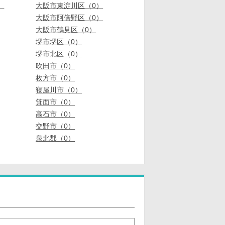
）
大阪市東淀川区（0）
大阪市阿倍野区（0）
大阪市鶴見区（0）
堺市堺区（0）
堺市北区（0）
吹田市（0）
枚方市（0）
寝屋川市（0）
箕面市（0）
高石市（0）
交野市（0）
泉北郡（0）