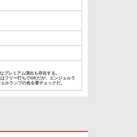
彩なプレミアム演出も存在する。
基本はフリー打ちでOKだが、エンジェルラ
ジェルランプの色を要チェックだ。