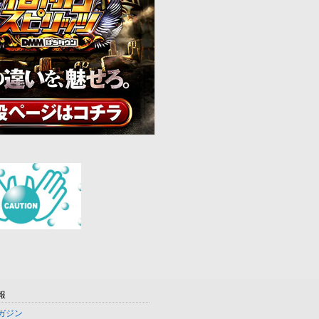
報
ガジン