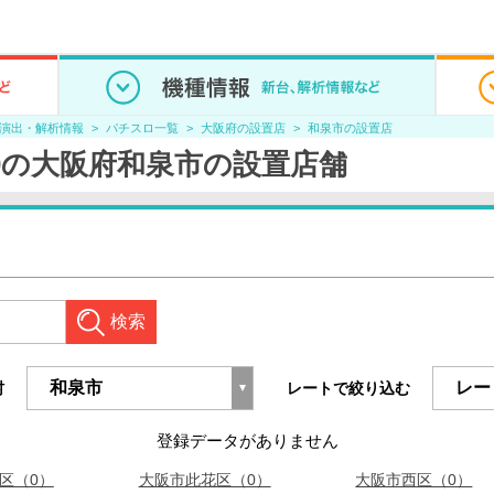
/演出・解析情報
パチスロ一覧
大阪府の設置店
和泉市の設置店
0の大阪府和泉市の設置店舗
検索
村
レートで絞り込む
登録データがありません
区（0）
大阪市此花区（0）
大阪市西区（0）