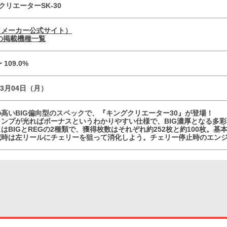
クリエーターSK-30
（メーカー公式サイト）
の掲載機種一覧
〜 109.0%
03月04日（月）
高いBIG偏向型のスペックで、『キングクリエーター30』が登場！
ランプが光ればボーナスというわかりやすい仕様で、BIG濃厚となる多
はBIGとREGの2種類で、獲得枚数はそれぞれ約252枚と約100枚。
滅時は左リールにチェリーを狙って消化しよう。チェリー停止時のエン