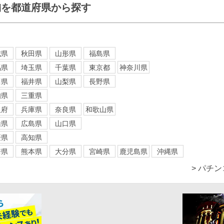
舗を都道府県から探す
城県
秋田県
山形県
福島県
馬県
埼玉県
千葉県
東京都
神奈川県
川県
福井県
山梨県
長野県
知県
三重県
阪府
兵庫県
奈良県
和歌山県
山県
広島県
山口県
媛県
高知県
崎県
熊本県
大分県
宮崎県
鹿児島県
沖縄県
> パチ