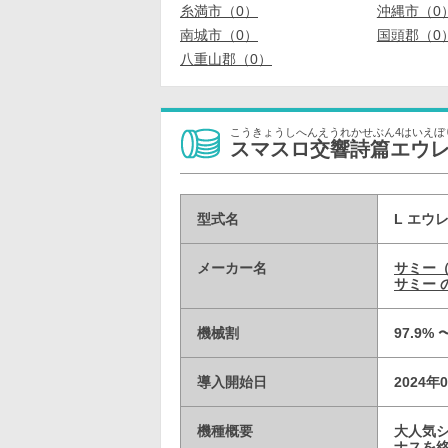
糸満市（0）
沖縄市（0
南城市（0）
国頭郡（0
八重山郡（0）
こうきょうしへんえうれかせぶん4はいえぼ
スマスロ交響詩篇エウレカセ
型式名
L エウレ
メーカー名
サミー
サミー 
機械割
97.9% 
導入開始日
2024年
機種概要
大人気
ナスを