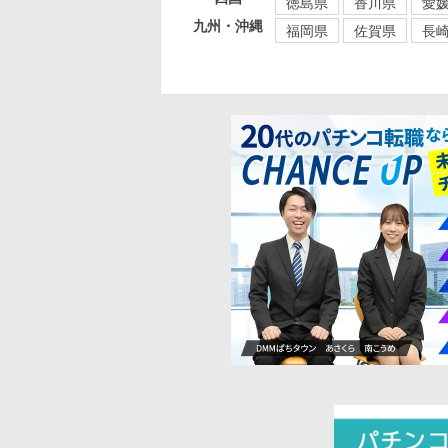
徳島県
香川県
愛
九州・沖縄
福岡県
佐賀県
長