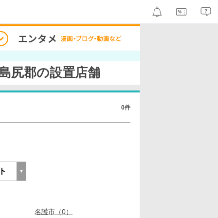
縄県島尻郡の設置店舗
0件
名護市（0）