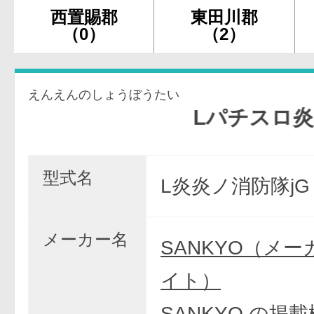
西置賜郡
東田川郡
（0）
（2）
えんえんのしょうぼうたい
Lパチスロ炎炎ノ消
型式名
L炎炎ノ消防隊jG
メーカー名
SANKYO（メ
イト）
SANKYO の掲