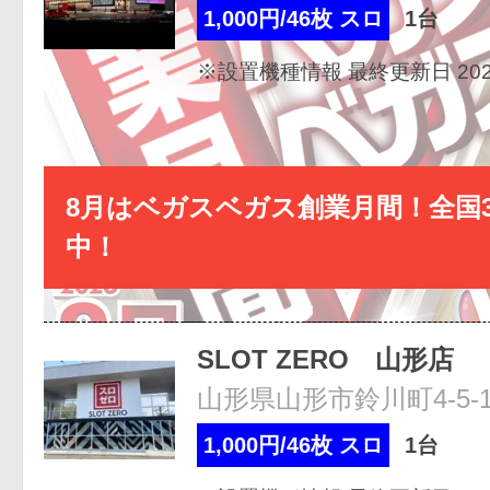
1,000円/46枚 スロ
1台
※設置機種情報 最終更新日 2026
8月はベガスベガス創業月間！全国3
中！
SLOT ZERO 山形店
山形県山形市鈴川町4-5-
1,000円/46枚 スロ
1台