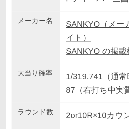
メーカー名
SANKYO（メ
イト）
SANKYO の掲
大当り確率
1/319.741（通常
87（右打ち中実
ラウンド数
2or10R×10カウ