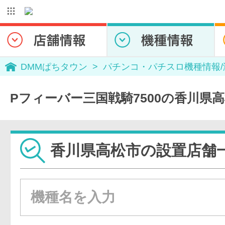
DMMぱちタウン
パチンコ・パチスロ機種情報
Pフィーバー三国戦騎7500の香川県
香川県高松市の設置店舗