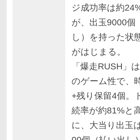
ジ成功率は約24
が、出玉9000
し）を持った状態
がはじまる。
「爆走RUSH」
のゲーム性で、時
+残り保留4個。
続率が約81%と
に、大当り出玉は
00個（払い出し