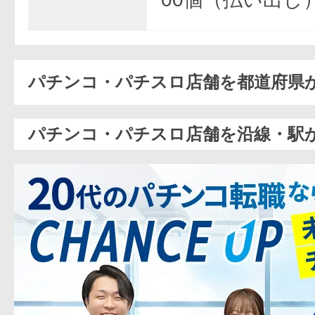
パチンコ・パチスロ店舗を都道府県
パチンコ・パチスロ店舗を沿線・駅