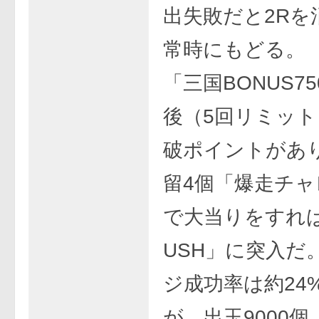
出失敗だと2Rを
常時にもどる。
「三国BONUS7
後（5回リミッ
破ポイントがあ
留4個「爆走チ
で大当りをすれ
USH」に突入だ
ジ成功率は約24
が、出玉9000