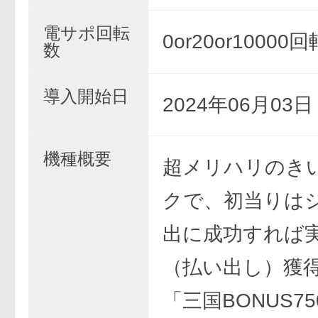
電サポ回転
0or20or10000回
数
導入開始日
2024年06月03
機種概要
超メリハリのき
クで、初当りは
出に成功すれば実
（払い出し）獲
「三国BONUS7