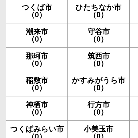
つくば市
ひたちなか市
（0）
（0）
潮来市
守谷市
（0）
（0）
那珂市
筑西市
（0）
（0）
稲敷市
かすみがうら市
（0）
（0）
神栖市
行方市
（0）
（0）
つくばみらい市
小美玉市
（0）
（0）