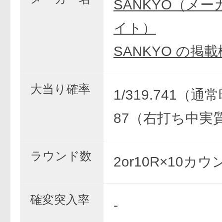
SANKYO（メ
イト）
SANKYO の掲
大当り確率
1/319.741（通常
87（右打ち中実
ラウンド数
2or10R×10カウ
確変突入率
-