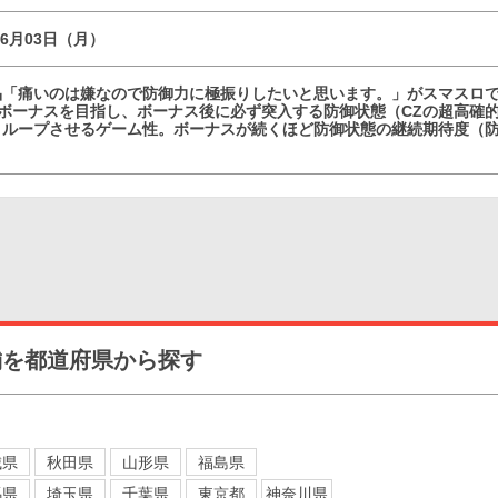
06月03日（月）
品「痛いのは嫌なので防御力に極振りしたいと思います。」がスマスロで
ボーナスを目指し、ボーナス後に必ず突入する防御状態（CZの超高確的
とループさせるゲーム性。ボーナスが続くほど防御状態の継続期待度（
舗を都道府県から探す
城県
秋田県
山形県
福島県
馬県
埼玉県
千葉県
東京都
神奈川県