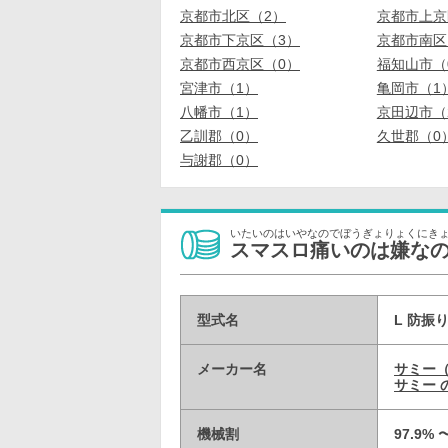
京都市北区（2）
京都市上京
京都市下京区（3）
京都市南区
京都市西京区（0）
福知山市（
宮津市（1）
亀岡市（1
八幡市（1）
京田辺市（
乙訓郡（0）
久世郡（0
与謝郡（0）
いたいのはいやなのでぼうぎょりょくにき
スマスロ痛いのは嫌な
型式名
L 防振り
メーカー名
サミー
サミー 
機械割
97.9% 