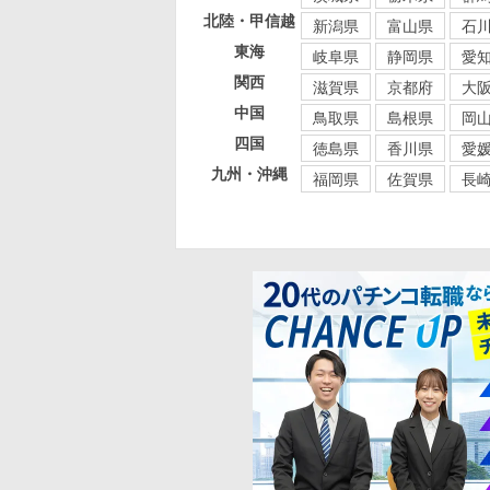
北陸・甲信越
新潟県
富山県
石
東海
岐阜県
静岡県
愛
関西
滋賀県
京都府
大
中国
鳥取県
島根県
岡
四国
徳島県
香川県
愛
九州・沖縄
福岡県
佐賀県
長