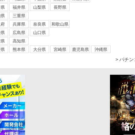
川県
福井県
山梨県
長野県
知県
三重県
阪府
兵庫県
奈良県
和歌山県
山県
広島県
山口県
媛県
高知県
崎県
熊本県
大分県
宮崎県
鹿児島県
沖縄県
> パチ