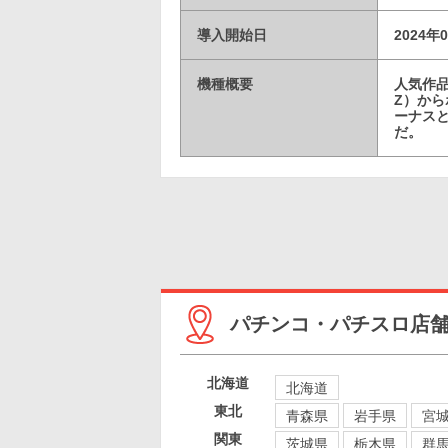
導入開始日
2024年
機種概要
人気作
Z）から
ーナス
だ。
パチンコ・パチスロ店
北海道
北海道
東北
青森県
岩手県
宮
関東
茨城県
栃木県
群