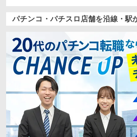
パチンコ・パチスロ店舗を沿線・駅