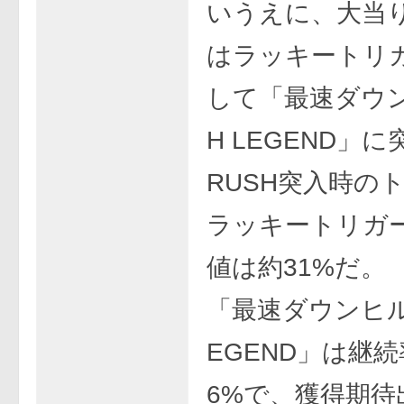
いうえに、大当り
はラッキートリ
して「最速ダウン
H LEGEND」
RUSH突入時の
ラッキートリガ
値は約31%だ。
「最速ダウンヒルR
EGEND」は継続
6%で、獲得期待