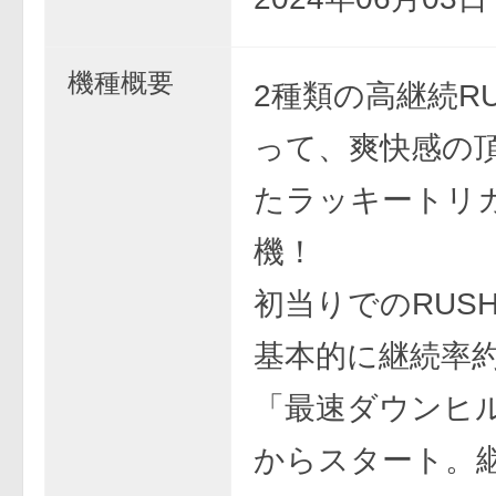
機種概要
2種類の高継続R
って、爽快感の
たラッキートリ
機！
初当りでのRUS
基本的に継続率約
「最速ダウンヒル
からスタート。