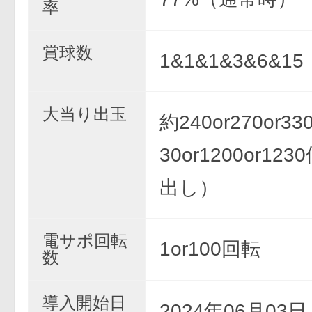
率
賞球数
1&1&1&3&6&15
大当り出玉
約240or270or330
30or1200or12
出し）
電サポ回転
1or100回転
数
導入開始日
2024年06月03