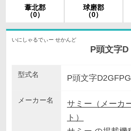
葦北郡
球磨郡
（0）
（0）
いにしゃるでぃー せかんど
P頭文字D 2nd
型式名
P頭文字D2GFPG
メーカー名
サミー（メーカ
ト）