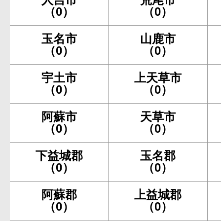
（0）
（0）
玉名市
山鹿市
（0）
（0）
宇土市
上天草市
（0）
（0）
阿蘇市
天草市
（0）
（0）
下益城郡
玉名郡
（0）
（0）
阿蘇郡
上益城郡
（0）
（0）