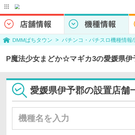
DMMぱちタウン
パチンコ・パチスロ機種情報
P魔法少女まどか☆マギカ3の愛媛県伊
愛媛県伊予郡の設置店舗