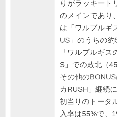
りがラッキート
のメインであり
は「ワルプルギス
US」のうちの約
「ワルプルギスの
S」での敗北（4
その他のBONU
カRUSH」継続
初当りのトータル
入率は55%で、