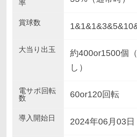
率
賞球数
1&1&1&3&5&10
大当り出玉
約400or1500
し）
電サポ回転
60or120回転
数
導入開始日
2024年06月03