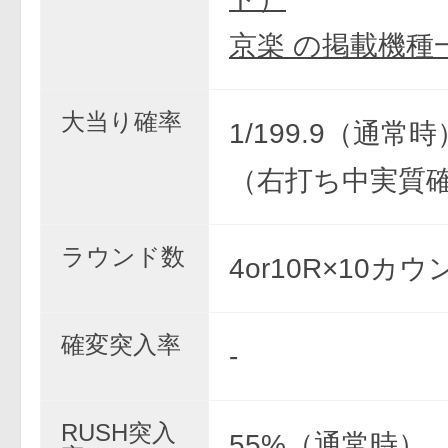
京楽 の掲載機種
大当り確率
1/199.9（通常時）
（右打ち中実質
ラウンド数
4or10R×10カウ
確変突入率
-
RUSH突入
55%（通常時）