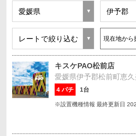
現在地から
キスケPAO松前店
愛媛県伊予郡松前町恵久美6
4 パチ
1台
※設置機種情報 最終更新日 2026