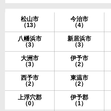
松山市
今治市
（13）
（4）
八幡浜市
新居浜市
（3）
（3）
大洲市
伊予市
（3）
（2）
西予市
東温市
（2）
（2）
上浮穴郡
伊予郡
（0）
（1）