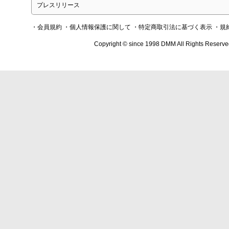
プレスリリース
・会員規約
・個人情報保護に関して
・特定商取引法に基づく表示
・規
Copyright © since 1998 DMM All Rights Reserve