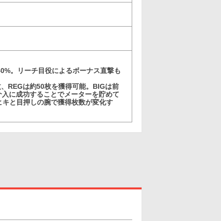
40%。リーチ目役によるボーナス直撃も
、REGは約50枚を獲得可能。BIGは前
介入に成功することでメーターを貯めて
ヒキと目押しの腕で獲得枚数が変化す