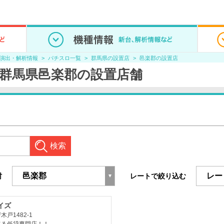
/演出・解析情報
パチスロ一覧
群馬県の設置店
邑楽郡の設置店
Eの群馬県邑楽郡の設置店舗
検索
村
レートで絞り込む
イズ
戸1482-1