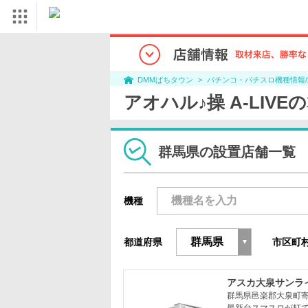
パチンコ・パチスロ機種情報
DMMぱちタウン
アオハル♪操 A-LIV
群馬県の設置店舗一覧
機種
都道府県
市区町
アスカ大泉サンラ
群馬県邑楽郡大泉町寄木