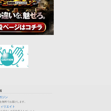
報
ガジン
を無料でお届けします。
フィリエイト