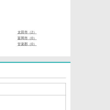
太田市（2）
富岡市（0）
甘楽郡（0）