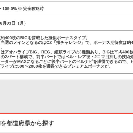
 〜 109.0% ※ 完全攻略時
06月03日（月）
約400枚のBIGを搭載した擬似ボーナスタイプ。
ス当選のメインとなるのはCZ「操チャレンジ」で、ボーナス期待度は約
る。
はアオハライブBIG、REG、絶頂ライブの3種類あり、BIGは平均400枚
半の2パート構成で、前半パートではベル・レア役・2コマ目押しの技術
メーターがMAXになるごとに後半パートのベルナビを獲得できるので、
ライブは500〜2000枚を獲得できるプレミアムボーナスだ。
舗を都道府県から探す