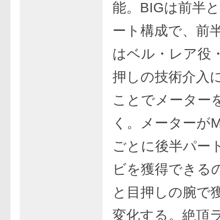
能。BIGは前半
ート構成で、前
はベル・レア役
押しの技術介入
ことでメーター
く。メーターがM
ごとに後半パー
ビを獲得できる
と目押しの腕で
変化する。絶頂ラ