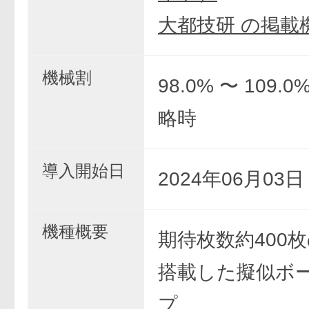
大都技研 の掲載
機械割
98.0% 〜 109.
略時
導入開始日
2024年06月03
機種概要
期待枚数約400枚
搭載した擬似ボ
プ。