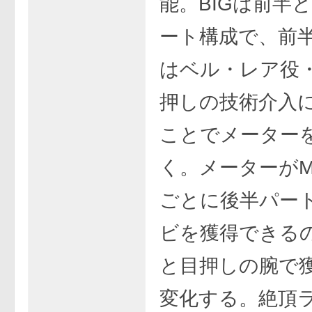
能。BIGは前半
ート構成で、前
はベル・レア役
押しの技術介入
ことでメーター
く。メーターがM
ごとに後半パー
ビを獲得できる
と目押しの腕で
変化する。絶頂ラ