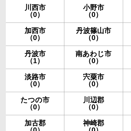
川西市
小野市
（0）
（0）
加西市
丹波篠山市
（0）
（0）
丹波市
南あわじ市
（1）
（0）
淡路市
宍粟市
（0）
（0）
たつの市
川辺郡
（0）
（0）
加古郡
神崎郡
（0）
（0）