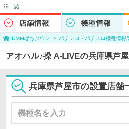
DMMぱちタウン
パチンコ・パチスロ機種情報
アオハル♪操 A-LIVEの兵庫県
兵庫県芦屋市の設置店舗