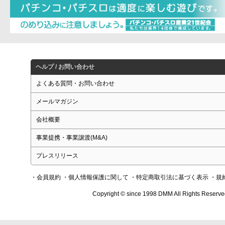
ヘルプ / お問い合わせ
よくある質問・お問い合わせ
メールマガジン
会社概要
事業提携・事業譲渡(M&A)
プレスリリース
・会員規約
・個人情報保護に関して
・特定商取引法に基づく表示
・規
Copyright © since 1998 DMM All Rights Reserve