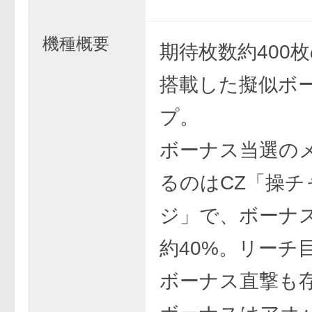
機種概要
期待枚数約400枚
搭載した擬似ボ
プ。
ボーナス当選の
るのはCZ「操チ
ジ」で、ボーナ
約40%。リーチ
ボーナス直撃も