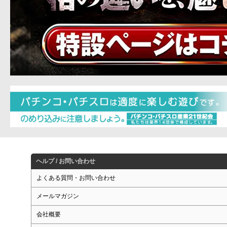
ヘルプ / お問い合わせ
よくある質問・お問い合わせ
メールマガジン
会社概要