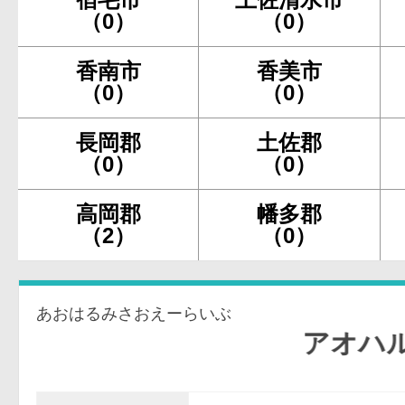
（0）
（0）
香南市
香美市
（0）
（0）
長岡郡
土佐郡
（0）
（0）
高岡郡
幡多郡
（2）
（0）
あおはるみさおえーらいぶ
アオハル♪操 A