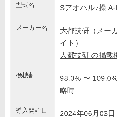
型式名
Sアオハル♪操 A-L
メーカー名
大都技研（メー
イト）
大都技研 の掲載
機械割
98.0% 〜 109.
略時
導入開始日
2024年06月03