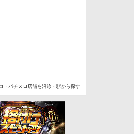
ンコ・パチスロ店舗を沿線・駅から探す