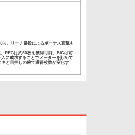
40%。リーチ目役によるボーナス直撃も
、REGは約50枚を獲得可能。BIGは前
介入に成功することでメーターを貯めて
ヒキと目押しの腕で獲得枚数が変化す