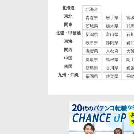
北海道
北海道
東北
青森県
岩手県
宮
関東
茨城県
栃木県
群
北陸・甲信越
新潟県
富山県
石
東海
岐阜県
静岡県
愛
関西
滋賀県
京都府
大
中国
鳥取県
島根県
岡
四国
徳島県
香川県
愛
九州・沖縄
福岡県
佐賀県
長