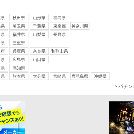
城県
秋田県
山形県
福島県
馬県
埼玉県
千葉県
東京都
神奈川県
川県
福井県
山梨県
長野県
知県
三重県
阪府
兵庫県
奈良県
和歌山県
山県
広島県
山口県
媛県
高知県
崎県
熊本県
大分県
宮崎県
鹿児島県
沖縄県
> パチ