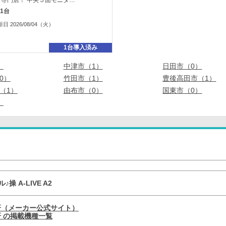
専門店！ 中央５面モニタ…
1台
2026/08/04（火）
1台導入済み
）
中津市（1）
日田市（0）
0）
竹田市（1）
豊後高田市（1）
（1）
由布市（0）
国東市（0）
）
♪操 A-LIVE A2
研（メーカー公式サイト）
 の掲載機種一覧